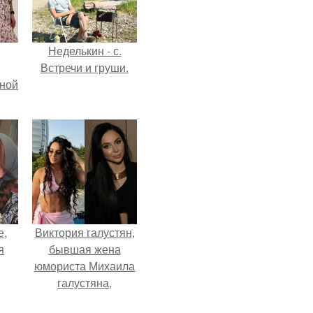
Неделькин - с.
Встречи и груши.
мной
е,
Виктория галустян,
я
бывшая жена
юмориста Михаила
галустяна,
рассказала о