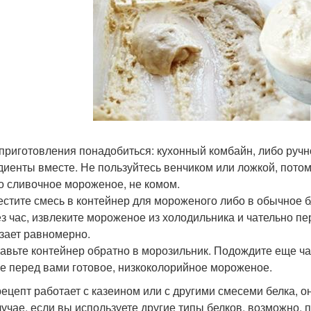
 приготовления понадобиться: кухонный комбайн, либо ручн
диенты вместе. Не пользуйтесь венчиком или ложкой, потому 
то сливочное мороженое, не комом.
естите смесь в контейнер для мороженого либо в обычное бл
ез час, извлеките мороженое из холодильника и чательно п
зает равномерно.
тавьте контейнер обратно в морозильник. Подождите еще ча
ге перед вами готовое, низкоколорийное мороженое.
рецепт работает с казеином или с другими смесеми белка, 
лучае, если вы используете другие типы белков, возможно, 