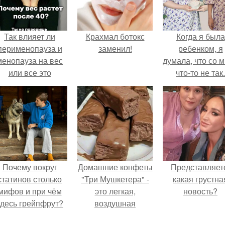
Так влияет ли
Крахмал ботокс
Когда я была
перименопауза и
заменил!
ребенком, я
менопауза на вес
думала, что со 
или все это
что-то не так.
ерунда?
Почему вокруг
Домашние конфеты
Представляет
статинов столько
"Три Мушкетера" -
какая грустна
мифов и при чём
это легкая,
новость?
здесь грейпфрут?
воздушная
шоколадная нуга,