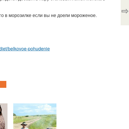
⇨
его в морозилке если вы не доели мороженое.
y-diet/belkovoe-pohudenie