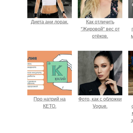
Диета ани лорак.
Как отличить
"Жировой" вес от
отёков.
Про натрий на
Фото, как с обложки
КЕТО.
Vogue.