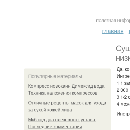
полезная инфор
главная
Сущ
низ
Да, к
Ингре
Популярные материалы
1 1 з
Компресс новокаин Димексид вода.
2 300
Техника наложения компрессов
3 1/2
Отличные рецепты масок для ухода
4 мож
за сухой кожей лица
Инстр
Мкб код доа плечевого сустава.
Последние комментарии