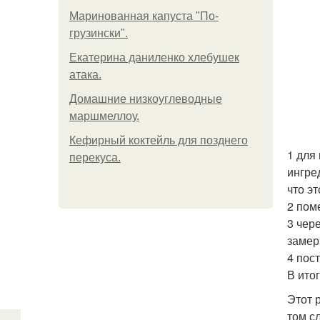
Маринованная капуста "По-
грузински".
Екатерина даниленко хлебушек
атака.
Домашние низкоуглеводные
маршмеллоу.
Кефирный коктейль для позднего
1 для
перекуса.
ингре
что э
2 пом
3 чер
замер
4 пос
В ито
Этот 
том с