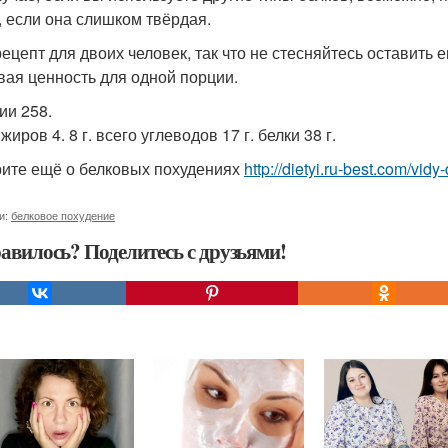
, если она слишком твёрдая.
рецепт для двоих человек, так что не стесняйтесь оставить 
ая ценность для одной порции.
ии 258.
жиров 4. 8 г. всего углеводов 17 г. белки 38 г.
ите ещё о белковых похудениях
http://dietyi.ru-best.com/vid
и:
белковое похудение
авилось? Поделитесь с друзьями!