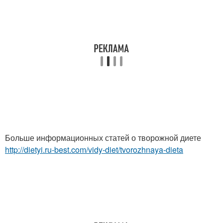
Больше информационных статей о творожной диете
http://dietyi.ru-best.com/vidy-diet/tvorozhnaya-dieta