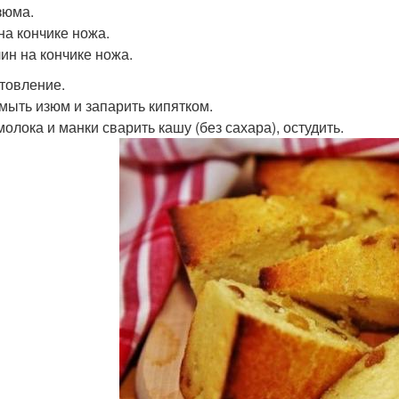
зюма.
на кончике ножа.
ин на кончике ножа.
товление.
омыть изюм и запарить кипятком.
молока и манки сварить кашу (без сахара), остудить.