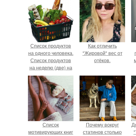
Список продуктов
Как отличить
на одного человека.
"Жировой" вес от
Список продуктов
отёков.
на неделю (две) на
1 человека.
Список
Почему вокруг
Д
мотивирующих книг
статинов столько
"