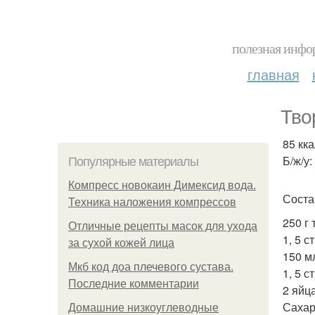
полезная инфор
главная
Тво
85 кка
Б/ж/у:
Популярные материалы
Компресс новокаин Димексид вода.
Соста
Техника наложения компрессов
250 г 
Отличные рецепты масок для ухода
1, 5 ст
за сухой кожей лица
150 м
Мкб код доа плечевого сустава.
1, 5 с
Последние комментарии
2 яйца
Сахар
Домашние низкоуглеводные