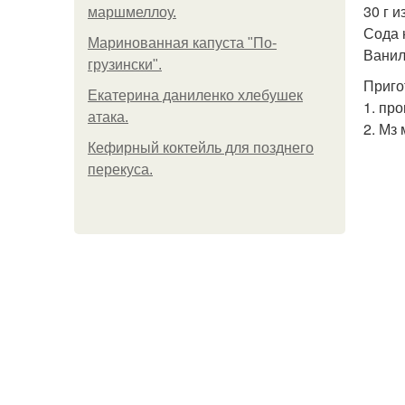
30 г и
маршмеллоу.
Сода 
Маринованная капуста "По-
Ванил
грузински".
Приго
Екатерина даниленко хлебушек
1. пр
атака.
2. Мз 
Кефирный коктейль для позднего
перекуса.