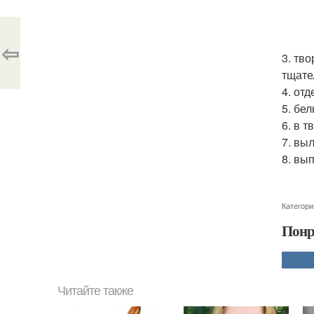
⇦
3. тво
тщате
4. отд
5. бе
6. в 
7. вы
8. вы
Категори
Понр
Читайте также