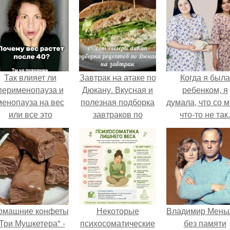
Так влияет ли
Завтрак на атаке по
Когда я была
перименопауза и
Дюкану. Вкусная и
ребенком, я
менопауза на вес
полезная подборка
думала, что со 
или все это
завтраков по
что-то не так.
ерунда?
Дюкану.
омашние конфеты
Некоторые
Владимир Мень
Три Мушкетера" -
психосоматические
без памяти