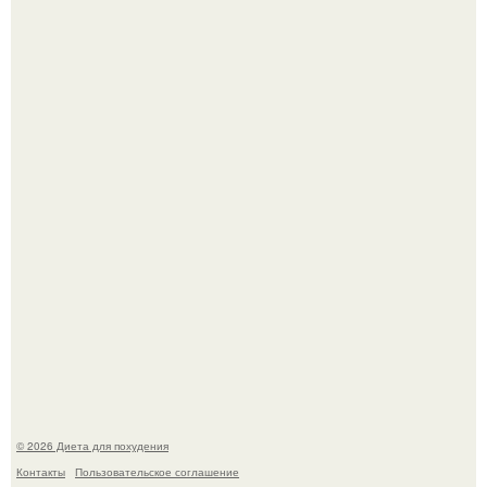
После трёхлетнего отсутствия в своей воркутинской
квартире, мужчина вернулся и обнаружил, что его
жилище стало пристанищем для стаи голубей.
Виктория галустян, бывшая жена юмориста Михаила
галустяна, рассказала о неожиданных последствиях
развода.
© 2026 Диета для похудения
Контакты
Пользовательское соглашение