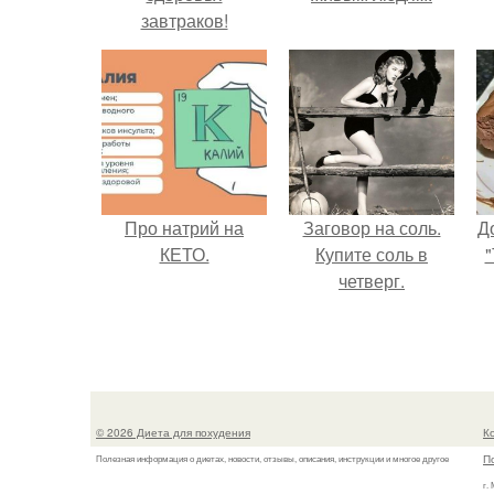
завтраков!
Про натрий на
Заговор на соль.
Д
КЕТО.
Купите соль в
"
четверг.
© 2026 Диета для похудения
К
П
Полезная информация о диетах, новости, отзывы, описания, инструкции и многое другое
г.