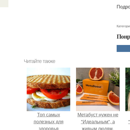
Подро
Категори
Понр
Читайте также
Топ самых
Метабуст нужен не
полезных для
"Идеальным", а
здоровья
живым людям.