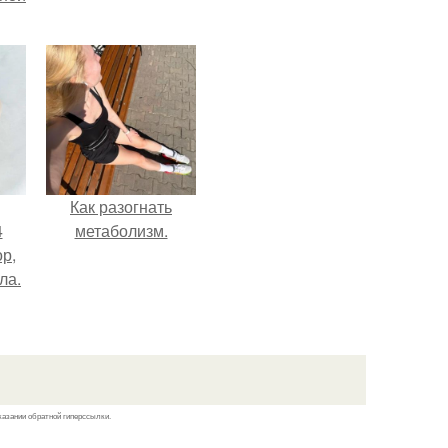
Как разогнать
4
метаболизм.
ор,
ла.
казании обратной гиперссылки.