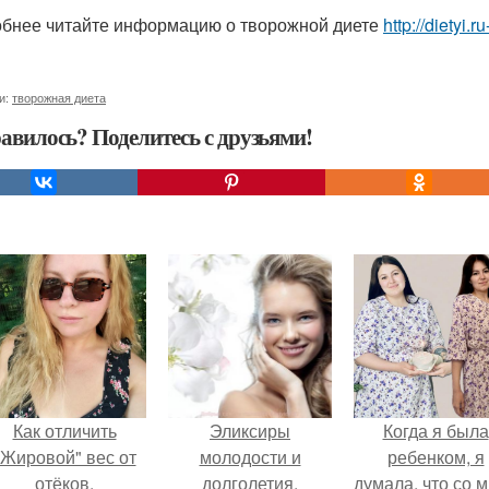
бнее читайте информацию о творожной диете
http://dietyi.
и:
творожная диета
авилось? Поделитесь с друзьями!
Как отличить
Эликсиры
Когда я была
"Жировой" вес от
молодости и
ребенком, я
отёков.
долголетия.
думала, что со 