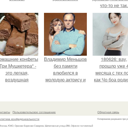
что-то не так.
омашние конфеты
Владимир Меньшов
180626: вау,
Три Мушкетера" -
без памяти
прошло уже 
это легкая,
влюбился в
месяца с тех п
воздушная
молодую актрису и
как Чо боа роди
шоколадная нуга,
даже решил уйти от
покрытая
алентовой ради
молочным
неё.
шоколадом.
онтакты
Пользовательское соглашение
Обратная связь
олитика конфидециальности
Копирование разрешено при у
 Москва, ЮАО, Орехово-Борисово Северное, Шипиловская улица 28А, Офисно-гостиничный