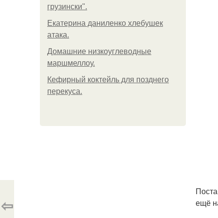
грузински".
Екатерина даниленко хлебушек
атака.
Домашние низкоуглеводные
маршмеллоу.
Кефирный коктейль для позднего
перекуса.
Постав
⇦
ещё н