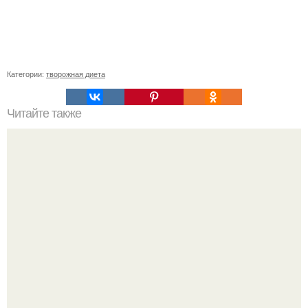
Категории:
творожная диета
Читайте также
Диетический куриный суп с яйцами. Куриный суп с
яйцом.