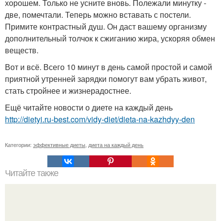
хорошем. Только не усните вновь. Полежали минутку -
две, помечтали. Теперь можно вставать с постели.
Примите контрастный душ. Он даст вашему организму
дополнительный толчок к сжиганию жира, ускоряя обмен
веществ.
Вот и всё. Всего 10 минут в день самой простой и самой
приятной утренней зарядки помогут вам убрать живот,
стать стройнее и жизнерадостнее.
Ещё читайте новости о диете на каждый день
http://dietyi.ru-best.com/vidy-diet/dieta-na-kazhdyy-den
Категории:
эффективные диеты
,
диета на каждый день
Читайте также