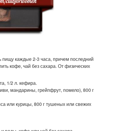
 пищу каждые 2-3 часа, причем последний
ить кофе, чай без сахара. От физических
а, 1/2 л. кефира.
киви, мандарины, грейпфрут, помело), 800 г
яса или курицы, 800 г тушеных или свежих
 и воды, кофе или чай без сахара.