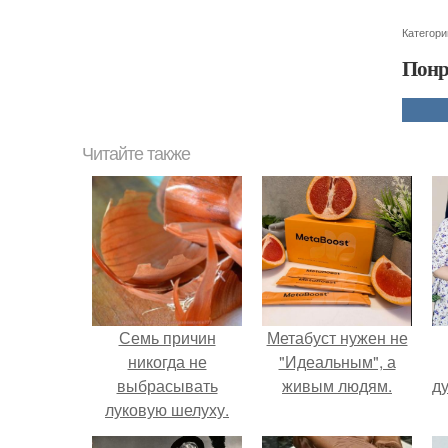
Категори
Понр
Читайте также
Семь причин
Метабуст нужен не
никогда не
"Идеальным", а
выбрасывать
живым людям.
ду
луковую шелуху.