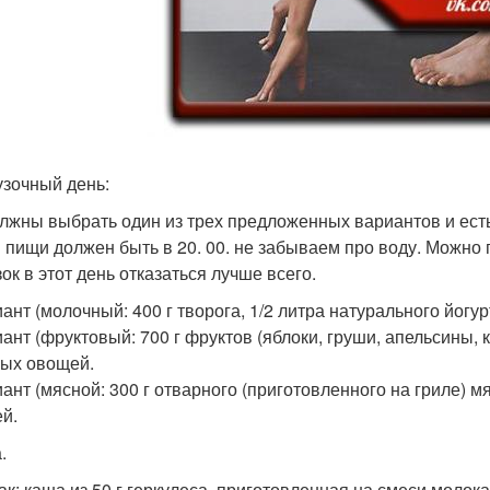
узочный день:
лжны выбрать один из трех предложенных вариантов и есть
 пищи должен быть в 20. 00. не забываем про воду. Можно п
ок в этот день отказаться лучше всего.
ант (молочный: 400 г творога, 1/2 литра натурального йогурт
иант (фруктовый: 700 г фруктов (яблоки, груши, апельсины, 
ых овощей.
иант (мясной: 300 г отварного (приготовленного на гриле) м
й.
.
ак: каша из 50 г геркулеса, приготовленная на смеси молока