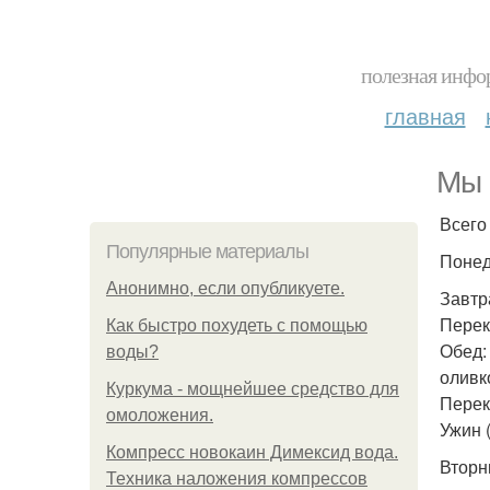
полезная инфор
главная
Мы 
Всего
Популярные материалы
Понед
Анонимно, если опубликуете.
Завтра
Перек
Как быстро похудеть с помощью
Обед: 
воды?
оливк
Куркума - мощнейшее средство для
Перек
омоложения.
Ужин 
Компресс новокаин Димексид вода.
Вторн
Техника наложения компрессов