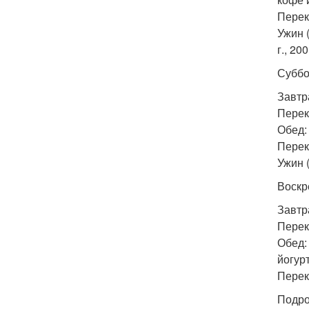
Перек
Ужин 
г., 20
Суббо
Завтра
Перек
Обед: 
Перек
Ужин (
Воскр
Завтра
Перек
Обед:
йогурт
Переку
Подро