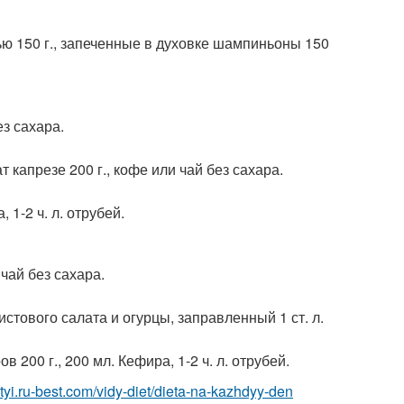
ью 150 г., запеченные в духовке шампиньоны 150
ез сахара.
т капрезе 200 г., кофе или чай без сахара.
 1-2 ч. л. отрубей.
 чай без сахара.
истового салата и огурцы, заправленный 1 ст. л.
 200 г., 200 мл. Кефира, 1-2 ч. л. отрубей.
ietyi.ru-best.com/vidy-diet/dieta-na-kazhdyy-den