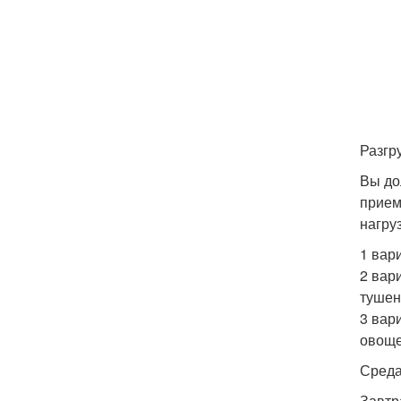
Разгр
Вы до
прием
нагруз
1 вари
2 вар
тушен
3 вар
овоще
Среда
Завтр