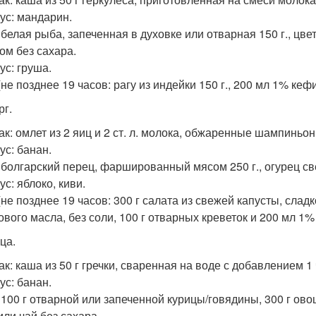
ус: мандарин.
 белая рыба, запеченная в духовке или отварная 150 г., цвет
ом без сахара.
ус: груша.
не позднее 19 часов: рагу из индейки 150 г., 200 мл 1% кефир
рг.
ак: омлет из 2 яиц и 2 ст. л. молока, обжаренные шампиньоны
ус: банан.
 болгарский перец, фаршированный мясом 250 г., огурец све
с: яблоко, киви.
(не позднее 19 часов: 300 г салата из свежей капусты, сладк
вого масла, без соли, 100 г отварных креветок и 200 мл 1% 
ца.
к: каша из 50 г гречки, сваренная на воде с добавлением 1 
ус: банан.
 100 г отварной или запеченной курицы/говядины, 300 г ово
или чай без сахара.