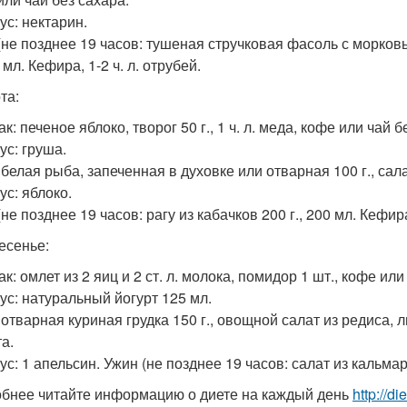
ус: нектарин.
(не позднее 19 часов: тушеная стручковая фасоль с морков
0 мл. Кефира, 1-2 ч. л. отрубей.
та:
к: печеное яблоко, творог 50 г., 1 ч. л. меда, кофе или чай б
ус: груша.
белая рыба, запеченная в духовке или отварная 100 г., сала
ус: яблоко.
не позднее 19 часов: рагу из кабачков 200 г., 200 мл. Кефира,
есенье:
к: омлет из 2 яиц и 2 ст. л. молока, помидор 1 шт., кофе или
ус: натуральный йогурт 125 мл.
 отварная куриная грудка 150 г., овощной салат из редиса, л
а.
с: 1 апельсин. Ужин (не позднее 19 часов: салат из кальмаров
бнее читайте информацию о диете на каждый день
http://d