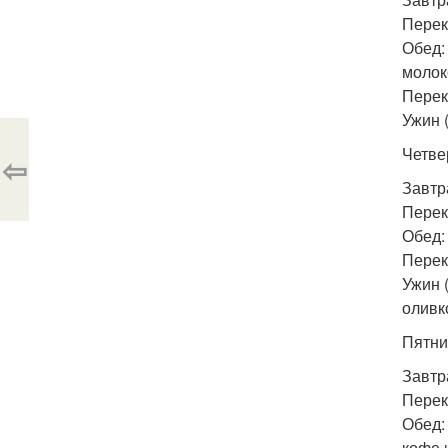
Перек
Обед:
молок
Перек
Ужин (
Четве
⇦
Завтр
Перек
Обед:
Переку
Ужин 
оливко
Пятни
Завтра
Перек
Обед:
кофе 