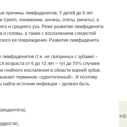
ые причины лимфаденитов. У детей до 5 лет
(грипп, пневмонии, ангины, отиты, риниты), а
него и среднего уха. Реже развитие лимфаденита
 и головы, а также с воспалением слизистой
ческого ее повреждения. Развитие лимфаденита
лимфаденитов (т.е. не связанных с зубами) –
 возраста от 6 до 12 лет – тут до 70% случаев
 гнойного воспаления в области корней зубов.
азывают термином «одонтогенный». И поэтому
ы найти источник инфекции – должен быть
риодонтита),
⇨
удрости),