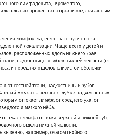
огенного лимфаденита). Кроме того,
алительным процессом в организме, связанным
ления лимфоузла, если знать пути оттока
деленной локализации. Чаще всего у детей и
злов, расположенных вдоль нижнего края
 ткани, надкостницы и зубов нижней челюсти (от
 носа и передних отделов слизистой оболочки
и от костной ткани, надкостницы и зубов
. Важный момент – немного глубже подчелюстных
оторым оттекает лимфа от среднего уха, от
твердого и мягкого нёба.
оттекает лимфа от кожи верхней и нижней губ,
родочного отдела нижней челюсти.
 вызвано, например, очагом гнойного