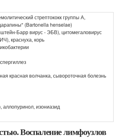
емолитический стрептококк группы А,
арапины" (Bartonella henselae)
штейн-Барр вирус - ЭБВ), цитомегаловирус
Ч), краснуха, корь
микобактерии
аспергиллез
ная красная волчанка, сывороточная болезнь
, аллопуринол, изониазид
стью. Воспаление лимфоузлов