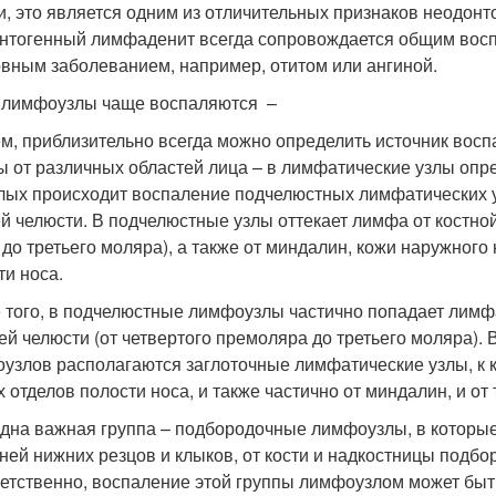
ти, это является одним из отличительных признаков неодонт
нтогенный лимфаденит всегда сопровождается общим восп
овным заболеванием, например, отитом или ангиной.
 лимфоузлы чаще воспаляются –
м, приблизительно всегда можно определить источник воспа
 от различных областей лица – в лимфатические узлы опре
лых происходит воспаление подчелюстных лимфатических у
й челюсти. В подчелюстные узлы оттекает лимфа от костной
 до третьего моляра), а также от миндалин, кожи наружного
ти носа.
 того, в подчелюстные лимфоузлы частично попадает лимфа 
ей челюсти (от четвертого премоляра до третьего моляра)
узлов располагаются заглоточные лимфатические узлы, к к
х отделов полости носа, и также частично от миндалин, и от 
дна важная группа – подбородочные лимфоузлы, в которые 
рней нижних резцов и клыков, от кости и надкостницы подбо
етственно, воспаление этой группы лимфоузлом может быть