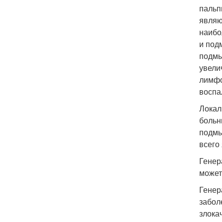
пальп
являю
наибо
и под
подмы
увели
лимфо
воспа
Локал
больн
подмы
всего
Генер
может
Генер
забол
злока