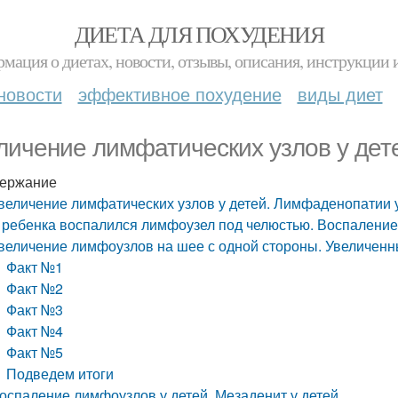
ДИЕТА ДЛЯ ПОХУДЕНИЯ
мация о диетах, новости, отзывы, описания, инструкции 
новости
эффективное похудение
виды диет
личение лимфатических узлов у дет
ержание
величение лимфатических узлов у детей. Лимфаденопатии 
 ребенка воспалился лимфоузел под челюстью. Воспалени
величение лимфоузлов на шее с одной стороны. Увеличенны
Факт №1
Факт №2
Факт №3
Факт №4
Факт №5
Подведем итоги
оспаление лимфоузлов у детей. Мезаденит у детей