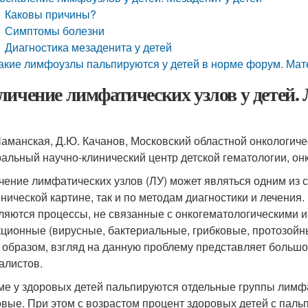
Каковы причины?
Симптомы болезни
Диагностика мезаденита у детей
акие лимфоузлы пальпируются у детей в норме форум. Мат
личение лимфатических узлов у детей.
Шаманская, Д.Ю. Качанов, Московский областной онкологиче
альный научно-клинический центр детской гематологии, онк
чение лимфатических узлов (ЛУ) может являться одним из 
инической картине, так и по методам диагностики и лечени
ляются процессы, не связанные с онкогематологическими и
ционные (вирусные, бактериальные, грибковые, протозойны
 образом, взгляд на данную проблему представляет большой 
алистов.
ме у здоровых детей пальпируются отдельные группы лим
овые. При этом с возрастом процент здоровых детей с пал