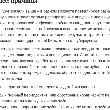
шее: причины
ы уже сказали выше – в разном возрасте превалируют разн
ную роль играют острые респираторные вирусные инфекции 
 очаги хронической инфекции в области миндалин, внутрен
м возрасте связано с гнойничковыми поражениями кожи лица
чки полости рта при стоматите или в результате травмати
 может спровоцировать БЦЖ-вакцина от туберкулеза.
остику и лечение всех вышеперечисленных неодонтогенных 
осуществляют педиатры и инфекционисты. А вот что касается
ления лимфоузлов у ребенка связанно уже именно с очагами
денит, причиной которого является воспаление зубов – н
м врачом, к которому вы должны обратиться для того, чтоб
г-стоматолог.
ны одонтогенного лимфаденита у детей и взрослых –
рый гнойный периодонтит (или обострение хронического пе
ноение кисты у верхушки корня зуба,
рудненное прорезывание зубов (в том числе нижнего зуба м