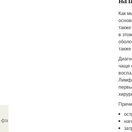
на 
Как м
основ
также
в это
оболо
также
Диагн
чаще 
воспа
Лимфа
первы
хирур
Причи
ост
⇦
наг
зат