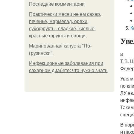
Последние комментарии
Практически месяц не ем сахар,
печенье, мармелад, орехи,
К
сухофрукты, сладкие, кислые,
красные фрукты и овощи.
Уве
Маринованная капуста "По-
грузински".
8
Т.В. 
Инфекционные заболевания при
Федер
сахарном диабете: что нужно знать
Увели
по кл
ЛУ яв
инфек
Таким
специ
В нор
и пах