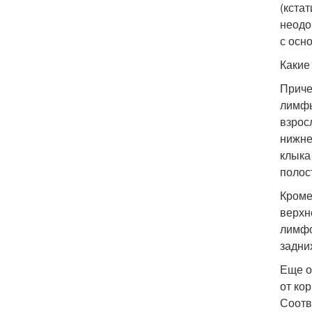
(кста
неодо
с осн
Какие
Приче
лимфы
взрос
нижне
клыка
полос
Кроме
верхн
лимфо
задни
Еще о
от ко
Соотв