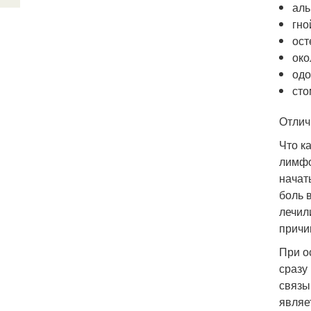
аль
гно
ост
око
одо
сто
Отлич
Что к
лимфо
начат
боль 
лечил
причи
При о
сразу
связы
являе