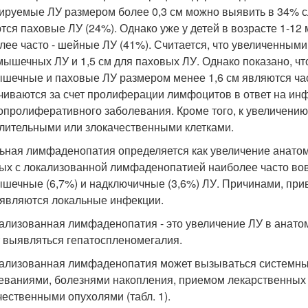
ируемые ЛУ размером более 0,3 см можно выявить в 34% с
тся паховые ЛУ (24%). Однако уже у детей в возрасте 1-12
лее часто - шейные ЛУ (41%). Считается, что увеличенным
мышечных ЛУ и 1,5 см для паховых ЛУ. Однако показано, чт
шечные и паховые ЛУ размером менее 1,6 см являются час
чиваются за счет пролиферации лимфоцитов в ответ на инф
пролиферативного заболевания. Кроме того, к увеличени
лительными или злокачественными клетками.
ьная лимфаденопатия определяется как увеличение анатом
ых с локализованной лимфаденопатией наиболее часто во
шечные (6,7%) и надключичные (3,6%) ЛУ. Причинами, пр
 являются локальные инфекции.
ализованная лимфаденопатия - это увеличение ЛУ в анато
 выявляться гепатоспленомегалия.
ализованная лимфаденопатия может вызываться системн
еваниями, болезнями накопления, приемом лекарственных
чественными опухолями (табл. 1).