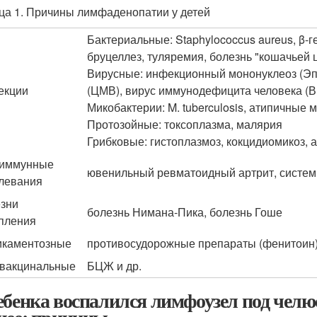
ца 1. Причины лимфаденопатии у детей
Бактериальные: Staphylococcus aureus, β-г
бруцеллез, туляремия, болезнь "кошачьей ц
Вирусные: инфекционный мононуклеоз (Эп
екции
(ЦМВ), вирус иммунодефицита человека (ВИ
Микобактерии: M. tuberculosis, атипичные 
Протозойные: токсоплазма, малярия
Грибковые: гистоплазмоз, кокцидиомикоз, 
оиммунные
ювенильный ревматоидный артрит, систем
левания
зни
болезнь Нимана-Пика, болезнь Гоше
пления
каментозные
противосудорожные препараты (фенитоин)
вакцинальные
БЦЖ и др.
ебенка воспалился лимфоузел под челю