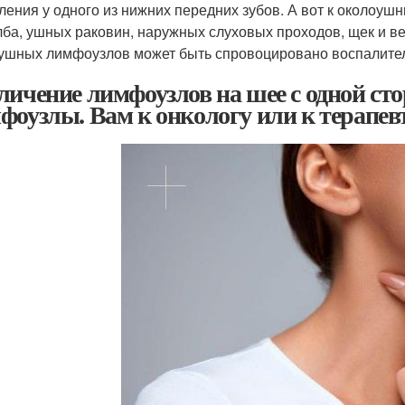
ления у одного из нижних передних зубов. А вот к околоу
лба, ушных раковин, наружных слуховых проходов, щек и в
ушных лимфоузлов может быть спровоцировано воспалител
личение лимфоузлов на шее с одной ст
фоузлы. Вам к онкологу или к терапев