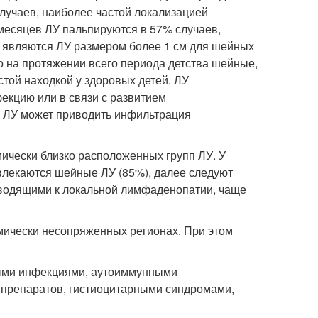
лучаев, наиболее частой локализацией
 месяцев ЛУ пальпируются в 57% случаев,
и являются ЛУ размером более 1 см для шейных
о на протяжении всего периода детства шейные,
той находкой у здоровых детей. ЛУ
екцию или в связи с развитием
ю ЛУ может приводить инфильтрация
ически близко расположенных групп ЛУ. У
влекаются шейные ЛУ (85%), далее следуют
иводящими к локальной лимфаденопатии, чаще
мически несопряженных регионах. При этом
ыми инфекциями, аутоиммунными
 препаратов, гистиоцитарными синдромами,