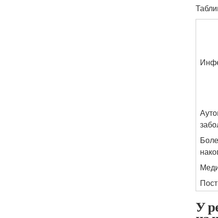
Табли
Инф
Аут
забо
Боле
нако
Меди
Пост
У р