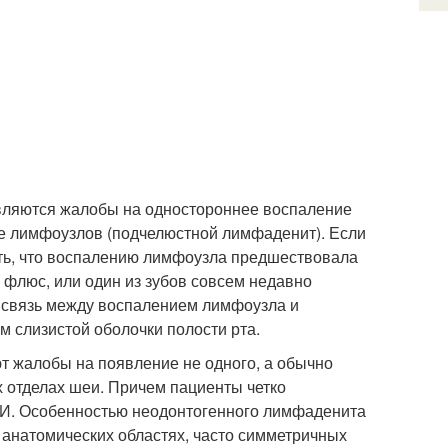
являются жалобы на одностороннее воспаление
пе лимфоузлов (подчелюстной лимфаденит). Если
ить, что воспалению лимфоузла предшествовала
я флюс, или один из зубов совсем недавно
я связь между воспалением лимфоузла и
м слизистой оболочки полости рта.
 жалобы на появление не одного, а обычно
х отделах шеи. Причем пациенты четко
ВИ. Особенностью неодонтогенного лимфаденита
х анатомических областях, часто симметричных