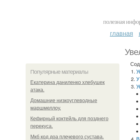
полезная инфор
главная
Уве
Сод
У
Популярные материалы
У
Екатерина даниленко хлебушек
У
атака.
Домашние низкоуглеводные
маршмеллоу.
Кефирный коктейль для позднего
перекуса.
Мкб код доа плечевого сустава.
В