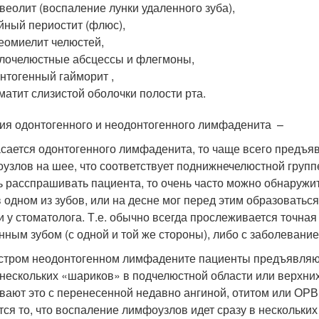
веолит (воспаление лунки удаленного зуба),
йный периостит (флюс),
еомиелит челюстей,
лочелюстные абсцессы и флегмоны,
нтогенный гайморит ,
матит слизистой оболочки полости рта.
ия одонтогенного и неодонтогенного лимфаденита –
асается одонтогенного лимфаденита, то чаще всего предъ
узлов на шее, что соответствует поднижнечелюстной груп
ь расспрашивать пациента, то очень часто можно обнаруж
в одном из зубов, или на десне мог перед этим образоватьс
и у стоматолога. Т.е. обычно всегда прослеживается точна
нным зубом (с одной и той же стороны), либо с заболевание
стром неодонтогенном лимфадените пациенты предъявляют
 нескольких «шариков» в подчелюстной области или верхни
вают это с перенесенной недавно ангиной, отитом или ОР
тся то, что воспаление лимфоузлов идет сразу в нескольки