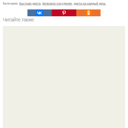
Категории:
быстрая диета
,
белковое похудение
,
диета на каждый день
Читайте также
Уход за собой по дням недели на месяц. План ухода за
собой за 30 минут на неделю?