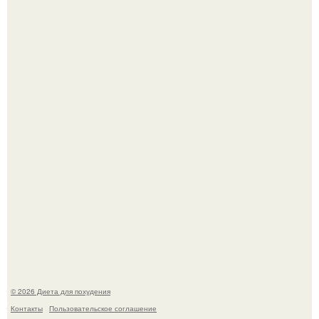
После трёхлетнего отсутствия в своей воркутинской
квартире, мужчина вернулся и обнаружил, что его
жилище стало пристанищем для стаи голубей.
Синдром красной кожи: британец превратил себя в
инвалида из-за бесконтрольного использования мази.
© 2026 Диета для похудения
Контакты
Пользовательское соглашение