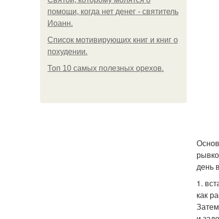
помощи, когда нет денег - святитель
Иоанн.
Список мотивирующих книг и книг о
похудении.
Топ 10 самых полезных орехов.
Основ
рывко
день 
1. вс
как р
Затем
и зад