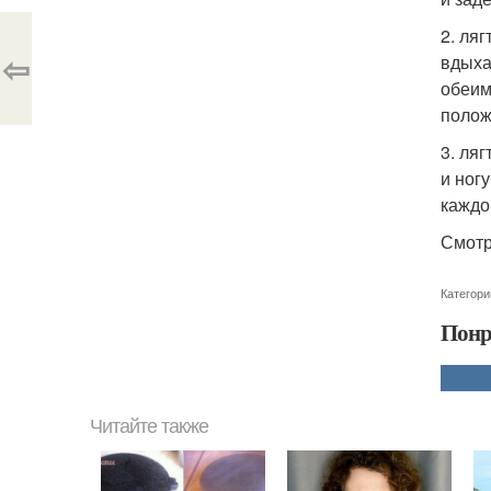
2. ля
⇦
вдыха
обеим
полож
3. ля
и ног
каждо
Смотр
Категори
Понр
Читайте также