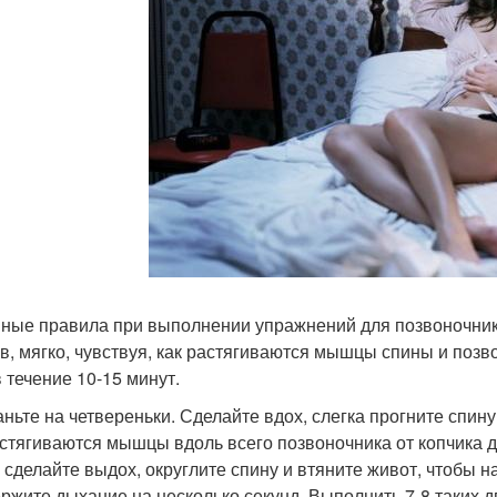
ные правила при выполнении упражнений для позвоночника
в, мягко, чувствуя, как растягиваются мышцы спины и поз
в течение 10-15 минут.
таньте на четвереньки. Сделайте вдох, слегка прогните спину
астягиваются мышцы вдоль всего позвоночника от копчика д
 сделайте выдох, округлите спину и втяните живот, чтобы 
ержите дыхание на несколько секунд. Выполнить 7-8 таких 