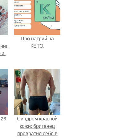
Про натрий на
ниг
КЕТО.
ни.
 26.
Синдром красной
кожи: британец
превратил себя в