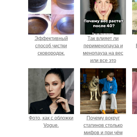
Эффективный
Так влияет ли
способ чистки
перименопауза и
сковородок.
менопауза на вес
или все это
ерунда?
Фото, как с обложки
Почему вокруг
Vogue.
статинов столько
мифов и при чём