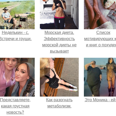
Неделькин - с.
Морская диета.
Список
Встречи и груши.
Эффективность
мотивирующих к
морской диеты не
и книг о похуде
вызывает
сомнений, так как в
рыбе содержится
гораздо меньше
калорий, чем в
мясе.
Представляете,
Как разогнать
Это Моника - ей
какая грустная
метаболизм.
новость?