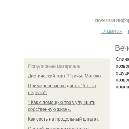
полезная инфор
главная
Веч
Спина
позво
Популярные материалы
ощуще
Диетический торт "Птичье Молоко".
позво
Примерное меню диеты "5 кг за
помощ
неделю".
* Как с помощью трав улучшить
собственную жизнь.
Как сесть на продольный шпагат.
Святой, которому молятся о