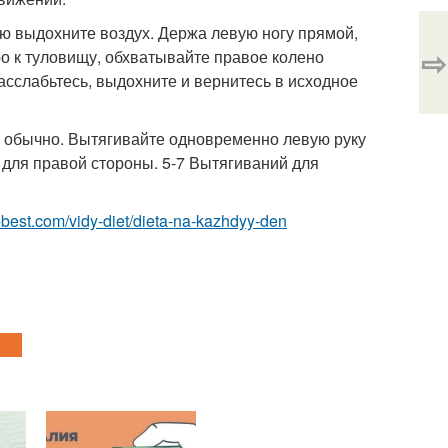
тью выдохните воздух. Держа левую ногу прямой,
⇨
о к туловищу, обхватывайте правое колено
асслабьтесь, выдохните и вернитесь в исходное
ак обычно. Вытягивайте одновременно левую руку
 для правой стороны. 5-7 Вытягиваний для
ru-best.com/vidy-diet/dieta-na-kazhdyy-den