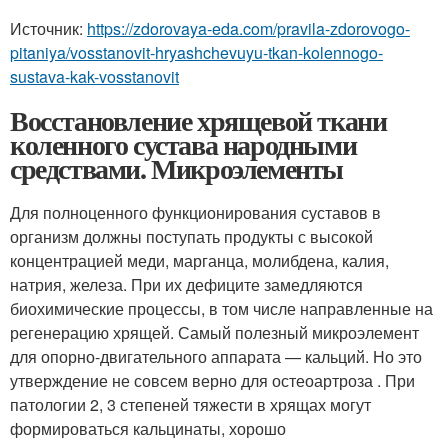
Источник:
https://zdorovaya-eda.com/pravila-zdorovogo-
pitaniya/vosstanovit-hryashchevuyu-tkan-kolennogo-
sustava-kak-vosstanovit
Восстановление хрящевой ткани
коленного сустава народными
средствами. Микроэлементы
Для полноценного функционирования суставов в
организм должны поступать продукты с высокой
концентрацией меди, марганца, молибдена, калия,
натрия, железа. При их дефиците замедляются
биохимические процессы, в том числе направленные на
регенерацию хрящей. Самый полезный микроэлемент
для опорно-двигательного аппарата — кальций. Но это
утверждение не совсем верно для остеоартроза . При
патологии 2, 3 степеней тяжести в хрящах могут
формироваться кальцинаты, хорошо