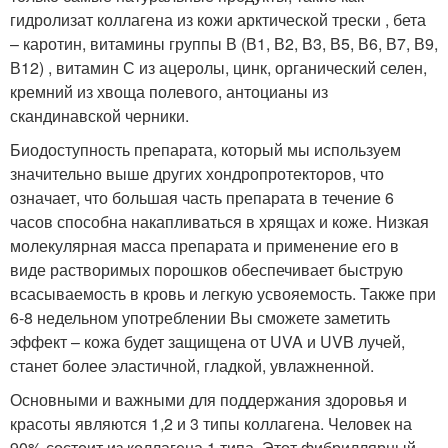
гидролизат коллагена из кожи арктической трески , бета
– каротин, витамины группы В (В1, В2, В3, В5, В6, В7, В9,
В12) , витамин С из ацеролы, цинк, органический селен,
кремний из хвоща полевого, антоцианы из
скандинавской черники.
Биодоступность препарата, который мы используем
значительно выше других хондропротекторов, что
означает, что большая часть препарата в течение 6
часов способна накапливаться в хрящах и коже. Низкая
молекулярная масса препарата и применение его в
виде растворимых порошков обеспечивает быструю
всасываемость в кровь и легкую усвояемость. Также при
6-8 недельном употреблении Вы сможете заметить
эффект – кожа будет защищена от UVA и UVB лучей,
станет более эластичной, гладкой, увлажненной.
Основными и важными для поддержания здоровья и
красоты являются 1,2 и 3 типы коллагена. Человек на
90% состоит из коллагена 1 типа. Этот фибриллярный