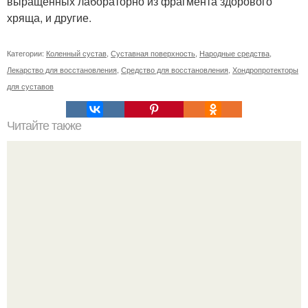
выращенных лабораторно из фрагмента здорового
хряща, и другие.
Категории:
Коленный сустав
,
Суставная поверхность
,
Народные средства
,
Лекарство для восстановления
,
Средство для восстановления
,
Хондропротекторы
для суставов
Читайте также
Уход за собой по дням недели на месяц. План ухода за
собой за 30 минут на неделю?