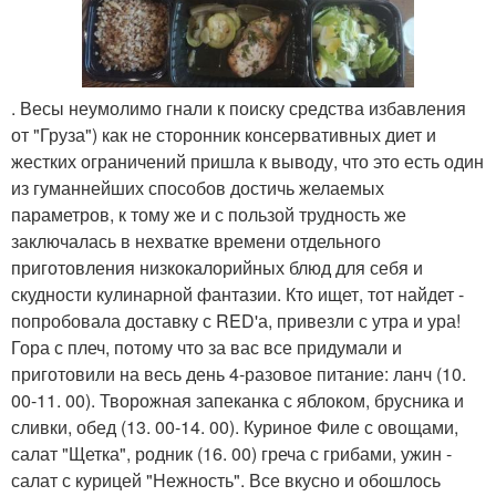
. Весы неумолимо гнали к поиску средства избавления
от "Груза") как не сторонник консервативных диет и
жестких ограничений пришла к выводу, что это есть один
из гуманнейших способов достичь желаемых
параметров, к тому же и с пользой трудность же
заключалась в нехватке времени отдельного
приготовления низкокалорийных блюд для себя и
скудности кулинарной фантазии. Кто ищет, тот найдет -
попробовала доставку с RED'а, привезли с утра и ура!
Гора с плеч, потому что за вас все придумали и
приготовили на весь день 4-разовое питание: ланч (10.
00-11. 00). Творожная запеканка с яблоком, брусника и
сливки, обед (13. 00-14. 00). Куриное Филе с овощами,
салат "Щетка", родник (16. 00) греча с грибами, ужин -
салат с курицей "Нежность". Все вкусно и обошлось