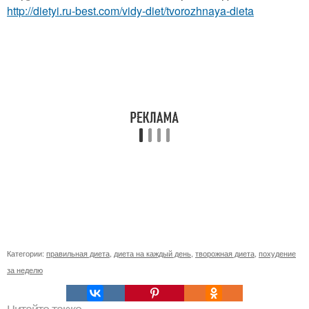
http://dietyi.ru-best.com/vidy-diet/tvorozhnaya-dieta
Категории:
правильная диета
,
диета на каждый день
,
творожная диета
,
похудение
за неделю