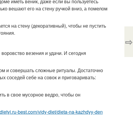
доме иметь веник, даже если вы пользуетесь
ько вешают его на стену ручкой вниз, а помелом
ется на стену (декоративный), чтобы не пустить
тояния.
⇨
о воровство везения и удачи. И сегодня
гом и совершать сложные ритуалы. Достаточно
х соседей себе на совок и приговаривать:
ть в свое мусорное ведро, чтобы он
//dietyi.ru-best.com/vidy-diet/dieta-na-kazhdyy-den