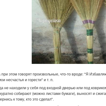
 при этом говорят произвольные, что-то вроде: "Я Избавля
ои несчастья и горести" и т. п.
да не находили у себя под входной дверью или под коврико
ккуратно собирают (можно листами бумаги), выносят и сжиг
ернись к тому, кто это сделал".