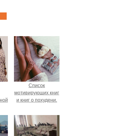
Список
мотивирующих книг
мной
и книг о похудени.