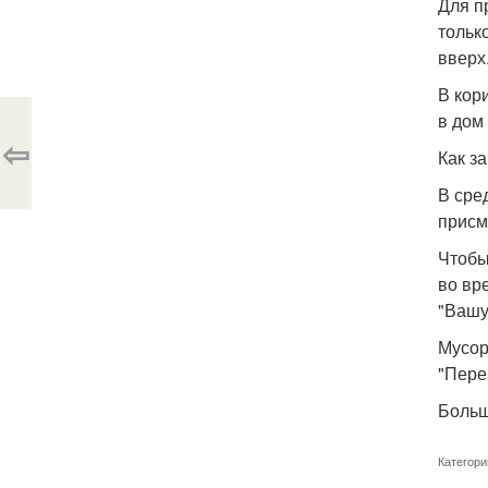
Для п
тольк
вверх
В кор
в дом
⇦
Как за
В сре
присм
Чтобы
во вр
"Вашу
Мусор
"Пере
Больш
Категори