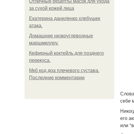
Отличные рецепты масок для ухода
за сухой кожей лица
Екатерина даниленко хлебушек
атака.
Домашние низкоуглеводные
маршмеллоу.
Кефирный коктейль для позднего
перекуса.
Мкб код доа плечевого сустава.
Последние комментарии
Слова
себе м
Никог
его а
или "в