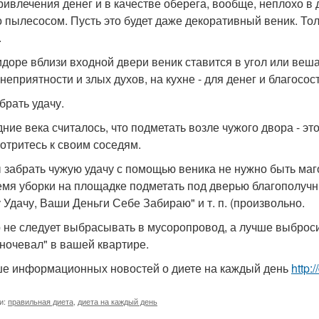
ривлечения денег и в качестве оберега, вообще, неплохо в 
о пылесосом. Пусть это будет даже декоративный веник. Тол
.
идоре вблизи входной двери веник ставится в угол или веша
 неприятности и злых духов, на кухне - для денег и благосос
брать удачу.
дние века считалось, что подметать возле чужого двора - эт
отритесь к своим соседям.
 забрать чужую удачу с помощью веника не нужно быть ма
емя уборки на площадке подметать под дверью благополучны
 Удачу, Ваши Деньги Себе Забираю" и т. п. (произвольно.
 не следует выбрасывать в мусоропровод, а лучше выброси
ночевал" в вашей квартире.
е информационных новостей о диете на каждый день
http:
и:
правильная диета
,
диета на каждый день