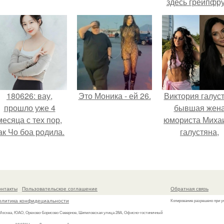
здесь грейпфр
180626: вау,
Это Моника - ей 26.
Виктория галуст
прошло уже 4
бывшая жен
месяца с тех пор,
юмориста Миха
ак Чо боа родила.
галустяна,
рассказала о
неожиданны
последствия
развода.
онтакты
Пользовательское соглашение
Обратная связь
олитика конфидециальности
Копирование разрешено при у
 Москва, ЮАО, Орехово-Борисово Северное, Шипиловская улица 28А, Офисно-гостиничный