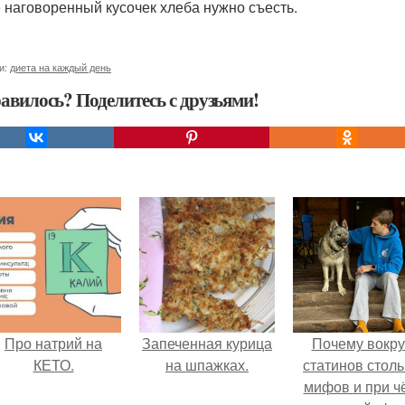
 наговоренный кусочек хлеба нужно съесть.
и:
диета на каждый день
авилось? Поделитесь с друзьями!
Про натрий на
Запеченная курица
Почему вокру
КЕТО.
на шпажках.
статинов столь
мифов и при ч