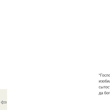
"Госп
изоби
сытос
да бо
⇦