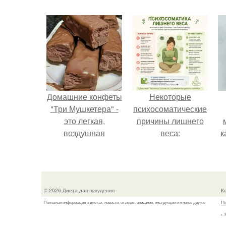
Домашние конфеты
Некоторые
"Три Мушкетера" -
психосоматические
это легкая,
причины лишнего
воздушная
веса:
к
шоколадная нуга,
покрытая
молочным
шоколадом.
© 2026 Диета для похудения
К
П
Полезная информация о диетах, новости, отзывы, описания, инструкции и многое другое
г.