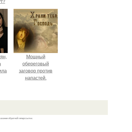
ут?
ян,
Мощный
а
обереговый
ила
заговор против
напастей.
х
х
казании обратной гиперссылки.