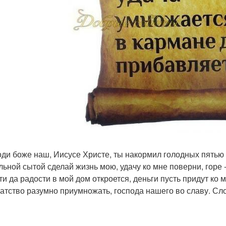
оди боже наш, Иисусе Христе, ты накормил голодных пятью
льной сытой сделай жизнь мою, удачу ко мне поверни, горе -
ти да радости в мой дом откроется, деньги пусть придут ко м
гатство разумно приумножать, господа нашего во славу. Сл