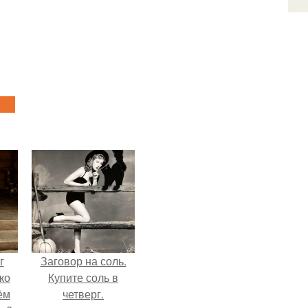
г
Заговор на соль.
ко
Купите соль в
ём
четверг.