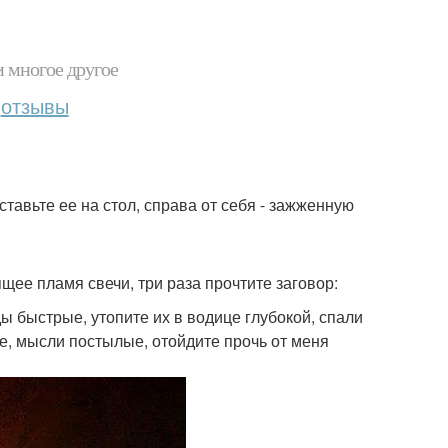
и многое другое
отзывы
ставьте ее на стол, справа от себя - зажженную
ящее пламя свечи, три раза прочтите заговор:
ы быстрые, утопите их в водице глубокой, спали
ые, мысли постылые, отойдите прочь от меня