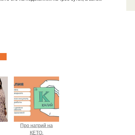
Про натрий на
КЕТО.