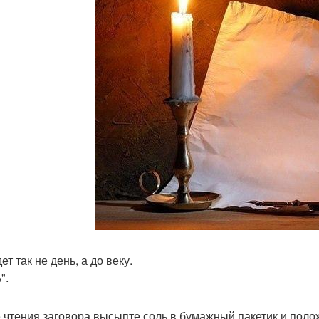
ет так не день, а до веку.
".
 чтения заговора высыпте соль в бумажный пакетик и положи