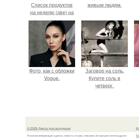
Список продуктов
живым людям.
на неделю (две) на
1 человека.
Фото, как с обложки
Заговор на соль.
Vogue.
Купите соль в
четверг.
© 2026 Диета для похудения
К
П
Полезная информация о диетах, новости, отзывы, описания, инструкции и многое другое