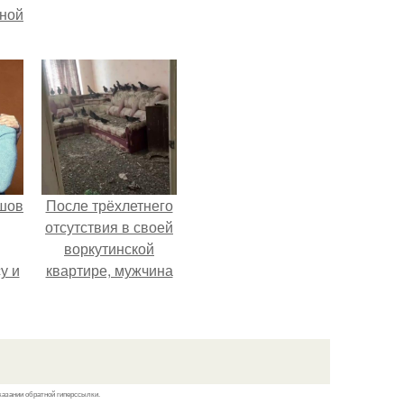
мной
шов
После трёхлетнего
отсутствия в своей
воркутинской
у и
квартире, мужчина
и от
вернулся и
ди
обнаружил, что его
жилище стало
пристанищем для
стаи голубей.
казании обратной гиперссылки.