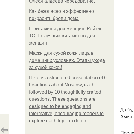
Олеся алдеева чередование.
Как безопасно и эффективно
покрасить брови дома
Е витамины для женщин. Рейтинг
ТОП 7 лучших витаминов для
женщин
Маски для сухой кожи лица в
домашних условиях. Этапы ухода
за сухой кожей
Here is a structured presentation of 6
headlines about Moscow, each
followed by 10 thoughtfully crafted
questions. These questions are
designed to be engaging and
Да буд
informative, encouraging readers to
Аминь
explore each topic in depth
⇦
После