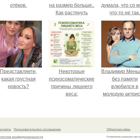
отёков.
на размер больше..
думала, что со 
Как растянуть
что-то не так.
севший трикотаж
Представляете,
Некоторые
Владимир Мень
какая грустная
психосоматические
без памяти
новость?
причины лишнего
влюбился в
веса:
молодую актрис
даже решил уйт
алентовой ра
неё.
онтакты
Пользовательское соглашение
Обратная связь
олитика конфидециальности
Копирование разрешено при у