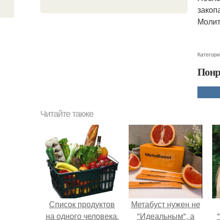
закоп
Молит
Категори
Понр
Читайте также
Список продуктов
Метабуст нужен не
на одного человека.
"Идеальным", а