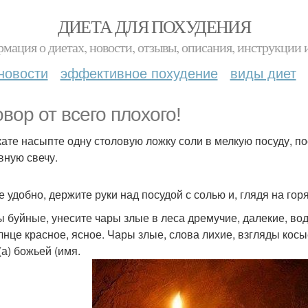
ДИЕТА ДЛЯ ПОХУДЕНИЯ
мация о диетах, новости, отзывы, описания, инструкции 
новости
эффективное похудение
виды диет
овор от всего плохого!
кате насыпте одну столовую ложку соли в мелкую посуду, по
вную свечу.
е удобно, держите руки над посудой с солью и, глядя на гор
ы буйные, унесите чары злые в леса дремучие, далекие, вод
олнце красное, ясное. Чары злые, слова лихие, взгляды кос
(а) божьей (имя.