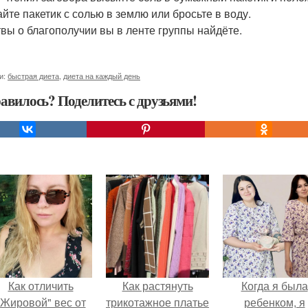
айте пакетик с солью в землю или бросьте в воду.
вы о благополучии вы в ленте группы найдёте.
и:
быстрая диета
,
диета на каждый день
авилось? Поделитесь с друзьями!
Как отличить
Как растянуть
Когда я была
"Жировой" вес от
трикотажное платье
ребенком, я