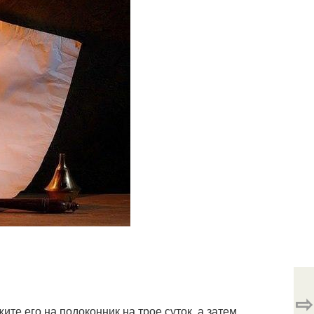
⇨
те его на подоконник на трое суток, а затем