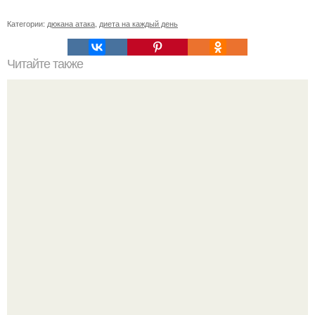
Категории:
дюкана атака
,
диета на каждый день
Читайте также
Диета "Любимая". За 7 дней уходит до 10 кг.