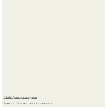
Это Моника - ей 26.
Виктория галустян, бывшая жена юмориста Михаила
галустяна, рассказала о неожиданных последствиях
развода.
© 2026 Диета для похудения
Контакты
Пользовательское соглашение