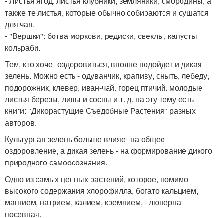
- Листья ягод: листья клубники, земляники, смородины, а
также те листья, которые обычно собираются и сушатся
для чая.
- "Вершки": ботва моркови, редиски, свеклы, капусты
кольраби.
Тем, кто хочет оздоровиться, вполне подойдет и дикая
зелень. Можно есть - одуванчик, крапиву, сныть, лебеду,
подорожник, клевер, иван-чай, горец птичий, молодые
листья березы, липы и сосны и т. д. на эту тему есть
книги: "Дикорастущие Съедобные Растения" разных
авторов.
Культурная зелень больше влияет на общее
оздоровление, а дикая зелень - на формирование дикого
природного самоосознания.
Одно из самых ценных растений, которое, помимо
высокого содержания хлорофилла, богато кальцием,
магнием, натрием, калием, кремнием, - люцерна
посевная.