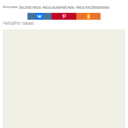
Категории:
быстрая диета
,
диета на каждый день
,
диета для беременных
Читайте также
Уход за собой по дням недели на месяц. План ухода за
собой за 30 минут на неделю?