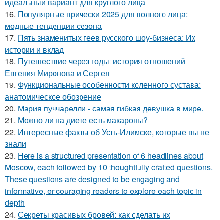
идеальный вариант для круглого лица
16.
Популярные прически 2025 для полного лица:
модные тенденции сезона
17.
Пять знаменитых геев русского шоу-бизнеса: Их
истории и вклад
18.
Путешествие через годы: история отношений
Евгения Миронова и Сергея
19.
Функциональные особенности коленного сустава:
анатомическое обозрение
20.
Мария пуччарелли - самая гибкая девушка в мире.
21.
Можно ли на диете есть макароны?
22.
Интересные факты об Усть-Илимске, которые вы не
знали
23.
Here is a structured presentation of 6 headlines about
Moscow, each followed by 10 thoughtfully crafted questions.
These questions are designed to be engaging and
informative, encouraging readers to explore each topic in
depth
24.
Секреты красивых бровей: как сделать их