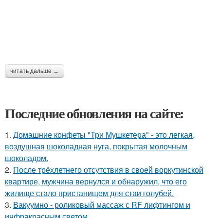
читать дальше →
Последние обновления на сайте:
1.
Домашние конфеты "Три Мушкетера" - это легкая,
воздушная шоколадная нуга, покрытая молочным
шоколадом.
2.
После трёхлетнего отсутствия в своей воркутинской
квартире, мужчина вернулся и обнаружил, что его
жилище стало пристанищем для стаи голубей.
3.
Вакуумно - роликовый массаж с RF лифтингом и
инфракрасным светом.