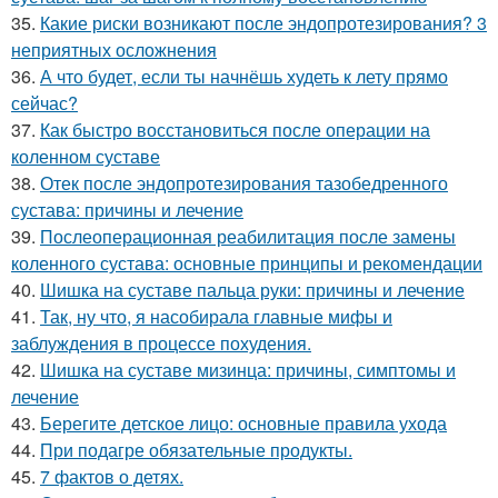
35.
Какие риски возникают после эндопротезирования? 3
неприятных осложнения
36.
А что будет, если ты начнёшь худеть к лету прямо
сейчас?
37.
Как быстро восстановиться после операции на
коленном суставе
38.
Отек после эндопротезирования тазобедренного
сустава: причины и лечение
39.
Послеоперационная реабилитация после замены
коленного сустава: основные принципы и рекомендации
40.
Шишка на суставе пальца руки: причины и лечение
41.
Так, ну что, я насобирала главные мифы и
заблуждения в процессе похудения.
42.
Шишка на суставе мизинца: причины, симптомы и
лечение
43.
Берегите детское лицо: основные правила ухода
44.
При подагре обязательные продукты.
45.
7 фактов о детях.