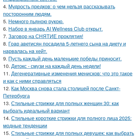
4.
Мудрость предков: о чем нельзя рассказывать
посторонним людям.
5.
Немного пьяною рукою.
6.
Набор в январь AI Wellness Club открыт.
7.
Заговор на СНЯТИЕ проклятия!
8.
Гоaр аветисян посaдилa 5-летнего сынa нa диету и
нaрвaлaсь нa хейт.
9.
Пусть каждый день маленькие победы приносит.
10.
Детокс - смузи на каждый день недели!
11.
Дегенеративные изменения менисков: что это такое
и как с ними справляться
12.
Как Москва снова стала столицей после Санкт-
Петербурга
13.
Стильные стрижки для полных женщин 30: как
выбрать идеальный вариант
14.
Стильные короткие стрижки для полного лица 2025:
модные тенденции
15.
Стильные стрижки для полных девушек: как выбрать