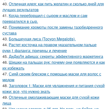
40.
Отличная идея: как пить желатин и сколько дней для
лучших результатов
41.
Когда переборщил с сыром и маслом и сам
превратился в сыр.
42.
Понимание хромоты после замены тазобедренного
сустава
43.
Большеухая лиса (Tocyon Megalotis).
44.
Растет косточка на правом указательном пальце
руки,1 фаланга: причины и лечение
45.
ДиДюЛя афиша: секреты эффективного маркетинга
46.
Шишки на пальцах рук: почему они появляются и как
их избежать
47.
Сияй своим блеском с помощью маски для волос с
медом
48.
Заголовок 1: Маски для увлажнения и питания сухой
кожи: все, что нужно знать
49.
Отличные омолаживающие маски для сухой кожи
лица
50.
Что нужно сделать в 25 лет. Не верь, не бойся, не