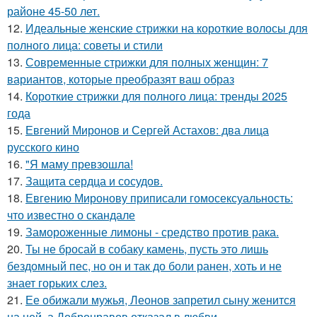
районе 45-50 лет.
12.
Идеальные женские стрижки на короткие волосы для
полного лица: советы и стили
13.
Современные стрижки для полных женщин: 7
вариантов, которые преобразят ваш образ
14.
Короткие стрижки для полного лица: тренды 2025
года
15.
Евгений Миронов и Сергей Астахов: два лица
русского кино
16.
"Я маму превзошла!
17.
Защита сердца и сосудов.
18.
Евгению Миронову приписали гомосексуальность:
что известно о скандале
19.
Замороженные лимоны - средство против рака.
20.
Ты не бросай в собаку камень, пусть это лишь
бездомный пес, но он и так до боли ранен, хоть и не
знает горьких слез.
21.
Ее обижали мужья, Леонов запретил сыну женится
на ней, а Добронравов отказал в любви.