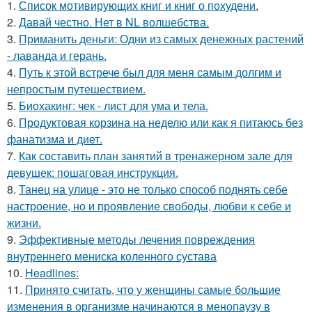
1.
Список мотивирующих книг и книг о похудени.
2.
Давай честно. Нет в NL волшебства.
3.
Приманить деньги: Одни из самых денежных растений
- лаванда и герань.
4.
Путь к этой встрече был для меня самым долгим и
непростым путешествием.
5.
Биохакинг: чек - лист для ума и тела.
6.
Продуктовая корзина на неделю или как я питаюсь без
фанатизма и диет.
7.
Как составить план занятий в тренажерном зале для
девушек: пошаговая инструкция.
8.
Танец на улице - это не только способ поднять себе
настроение, но и проявление свободы, любви к себе и
жизни.
9.
Эффективные методы лечения повреждения
внутреннего мениска коленного сустава
10.
Headlines:
11.
Принято считать, что у женщины самые большие
изменения в организме начинаются в менопаузу в