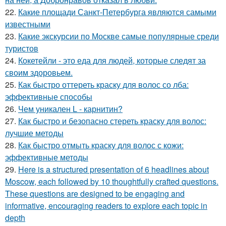
22.
Какие площади Санкт-Петербурга являются самыми
известными
23.
Какие экскурсии по Москве самые популярные среди
туристов
24.
Кокетейли - это еда для людей, которые следят за
своим здоровьем.
25.
Как быстро оттереть краску для волос со лба:
эффективные способы
26.
Чем уникален L - карнитин?
27.
Как быстро и безопасно стереть краску для волос:
лучшие методы
28.
Как быстро отмыть краску для волос с кожи:
эффективные методы
29.
Here is a structured presentation of 6 headlines about
Moscow, each followed by 10 thoughtfully crafted questions.
These questions are designed to be engaging and
informative, encouraging readers to explore each topic in
depth