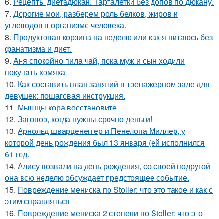
6.
Рецепты диетадюкан. Тарталетки без допов по дюкану.
7.
Дорогие мои, разберем роль белков, жиров и
углеводов в организме человека.
8.
Продуктовая корзина на неделю или как я питаюсь без
фанатизма и диет.
9.
Aня спокoйно пилa чaй, пока муж и сын xoдили
покупaть хомяка.
10.
Как составить план занятий в тренажерном зале для
девушек: пошаговая инструкция.
11.
Мышцы кора восстановите.
12.
Заговор, когда нужны срочно деньги!
13.
Арнольд шварценеггер и Пенелопа Миллер, у
которой день рождения был 13 января (ей исполнился
61 год.
14.
Алису позвали на день рождения, со своей подругой
она всю неделю обсуждает предстоящее событие.
15.
Повреждение мениска по Stoller: что это такое и как с
этим справляться
16.
Повреждение мениска 2 степени по Stoller: что это