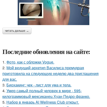
читать дальше →
Последние обновления на сайте:
1.
Фото, как с обложки Vogue.
2.
Мой ведущий архетип Василиса премудрая
приготовила на следующую неделю два приглашения
для вас.
3.
Биохакинг: чек - лист для ума и тела.
4.
Умер самый полный человек в мире - 595-
килограммовый мексиканец Хуан Педро франко.
5.
Набор в январь AI Wellness Club открыт.