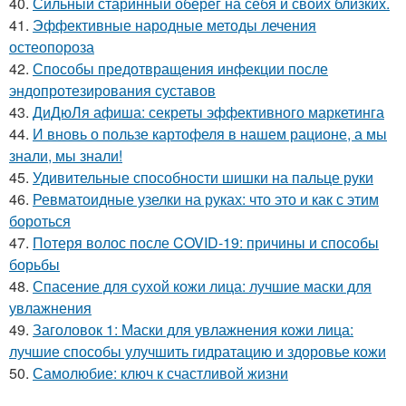
40.
Сильный старинный оберег на себя и своих близких.
41.
Эффективные народные методы лечения
остеопороза
42.
Способы предотвращения инфекции после
эндопротезирования суставов
43.
ДиДюЛя афиша: секреты эффективного маркетинга
44.
И вновь о пользе картофеля в нашем рационе, а мы
знали, мы знали!
45.
Удивительные способности шишки на пальце руки
46.
Ревматоидные узелки на руках: что это и как с этим
бороться
47.
Потеря волос после COVID-19: причины и способы
борьбы
48.
Спасение для сухой кожи лица: лучшие маски для
увлажнения
49.
Заголовок 1: Маски для увлажнения кожи лица:
лучшие способы улучшить гидратацию и здоровье кожи
50.
Самолюбие: ключ к счастливой жизни