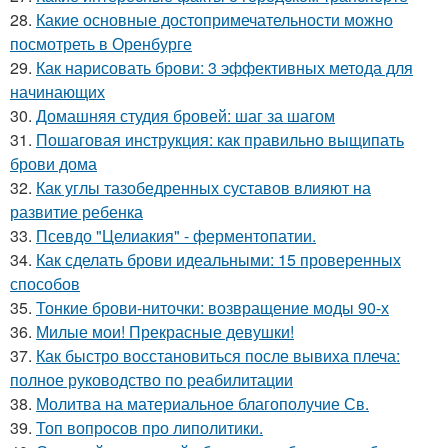
28.
Какие основные достопримечательности можно
посмотреть в Оренбурге
29.
Как нарисовать брови: 3 эффективных метода для
начинающих
30.
Домашняя студия бровей: шаг за шагом
31.
Пошаговая инструкция: как правильно выщипать
брови дома
32.
Как углы тазобедренных суставов влияют на
развитие ребенка
33.
Псевдо "Целиакия" - ферментопатии.
34.
Как сделать брови идеальными: 15 проверенных
способов
35.
Тонкие брови-ниточки: возвращение моды 90-х
36.
Милые мои! Прекрасные девушки!
37.
Как быстро восстановиться после вывиха плеча:
полное руководство по реабилитации
38.
Молитва на материальное благополучие Св.
39.
Топ вопросов про липолитики.