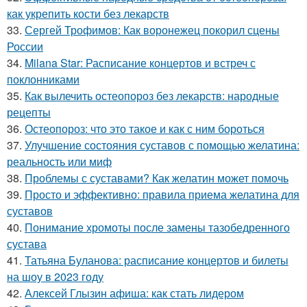
как укрепить кости без лекарств
33.
Сергей Трофимов: Как воронежец покорил сцены
России
34.
Milana Star: Расписание концертов и встреч с
поклонниками
35.
Как вылечить остеопороз без лекарств: народные
рецепты
36.
Остеопороз: что это такое и как с ним бороться
37.
Улучшение состояния суставов с помощью желатина:
реальность или миф
38.
Проблемы с суставами? Как желатин может помочь
39.
Просто и эффективно: правила приема желатина для
суставов
40.
Понимание хромоты после замены тазобедренного
сустава
41.
Татьяна Буланова: расписание концертов и билеты
на шоу в 2023 году
42.
Алексей Глызин афиша: как стать лидером