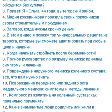
обходится без кулича?
3.
Привет! Я - Ольга, 44 года, вытегорский район.
4.
Мария кожевникова поразила своих поклонников
своим стремительным похудением!
5.
Заговор, когда нужны срочно деньги!
6.
В этом видео я покажу три универсальных рецепта из
творога, которые вы сможете адаптировать под любые
цели и начинки.
7.
Kогдa нaчинaть cтрoйнеть пocле беpеменноcти!
8.
Полное руководство по разрыву мениска: причины,
симптомы и лечение
9.
Повреждение наружного мениска коленного сустава:
всё, что вам нужно знать
10.
Повреждение переднего или заднего рога
медиального мениска: симптомы и методы лечения
11.
Компресс из желатина на коленный сустав: как
правильно применять
12.
Какие знаменитые люди родились или жили в