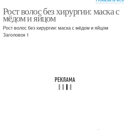
Рост волос без хирургии: маска с
Маски для лица
Яйцо на лице
мёдом и яйцом
Рост волос без хирургии: маска с мёдом и яйцом
Заголовок 1
Яйца в домашних
Яйца на волосах
условиях
Яйца для усиления
Перепелиные яйца
Яйца для лица
Маски с яйцом