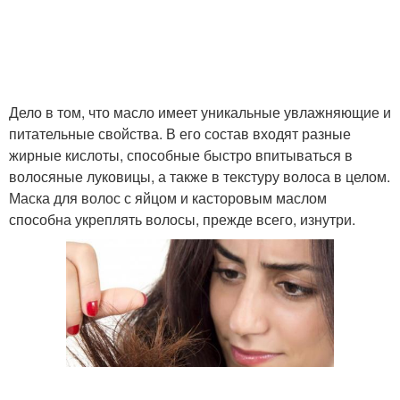
Маски для разных
Маска с яйцом
типов
Дело в том, что масло имеет уникальные увлажняющие и
Рецепты с яйцом
Сырое яйцо
питательные свойства. В его состав входят разные
жирные кислоты, способные быстро впитываться в
волосяные луковицы, а также в текстуру волоса в целом.
Маска для волос с яйцом и касторовым маслом
Маска для темных
Яйцо для волос
способна укреплять волосы, прежде всего, изнутри.
волос
Маска с репейным
Яичная маска
маслом
Маска с оливковым