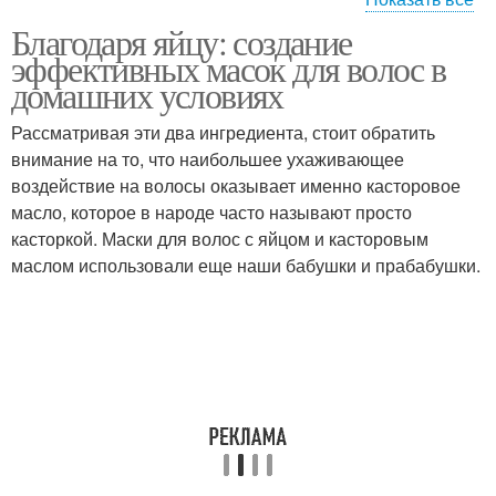
Благодаря яйцу: создание
Яйца для волос
Маски из яйца
эффективных масок для волос в
домашних условиях
Рассматривая эти два ингредиента, стоит обратить
Восстановления с
внимание на то, что наибольшее ухаживающее
Маска для волос
масками
воздействие на волосы оказывает именно касторовое
масло, которое в народе часто называют просто
касторкой. Маски для волос с яйцом и касторовым
маслом использовали еще наши бабушки и прабабушки.
Перепелиные яйца
Яйца для лица
Маски для лица
Яйцо для лица