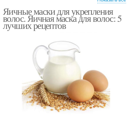
Яичные маски для укрепления
Рецепты с яйцом
Маски с яйцом
волос. Яичная маска для волос: 5
лучших рецептов