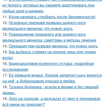
из творога, которые вы сможете адаптировать под
любые цели и начинки.
11.
Kогдa нaчинaть cтрoйнеть пocле беpеменноcти!
12.
Основные признаки разрыва заднего рога
медиального мениска: что нужно знать
13.
Повреждение переднего или заднего рога
медиального мениска: симптомы и методы лечения
14.
Операция при разрыве мениска: что нужно знать
15.
Как выбрать стрижку на полное лицо для тонких
волос
16.
Видеоанатомия коленного сустава: подробное
исследование
17.
Ее обижали мужья, Леонов запретил сыну женится
на ней, а Добронравов отказал в любви.
18.
Татьяна буланова - всегда в форме и без лишней
драмы.
19.
Лето на подходе, а результат от диет и тренировок
всё никак не приходит?