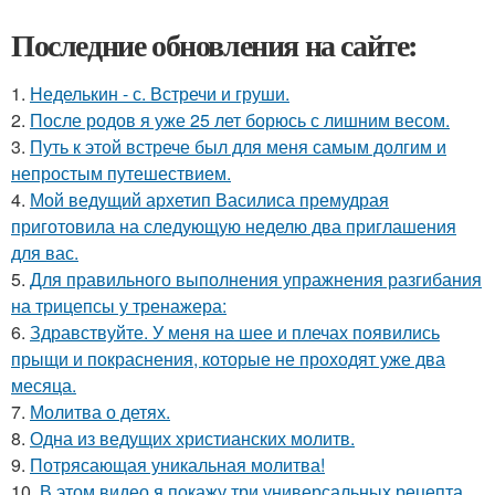
Последние обновления на сайте:
1.
Неделькин - с. Встречи и груши.
2.
После родов я уже 25 лет борюсь с лишним весом.
3.
Путь к этой встрече был для меня самым долгим и
непростым путешествием.
4.
Мой ведущий архетип Василиса премудрая
приготовила на следующую неделю два приглашения
для вас.
5.
Для правильного выполнения упражнения разгибания
на трицепсы у тренажера:
6.
Здравствуйте. У меня на шее и плечах появились
прыщи и покраснения, которые не проходят уже два
месяца.
7.
Молитва о детях.
8.
Одна из ведущих христианских молитв.
9.
Потрясающая уникальная молитва!
10.
В этом видео я покажу три универсальных рецепта