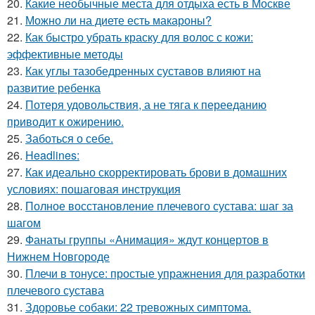
20.
Какие необычные места для отдыха есть в Москве
21.
Можно ли на диете есть макароны?
22.
Как быстро убрать краску для волос с кожи:
эффективные методы
23.
Как углы тазобедренных суставов влияют на
развитие ребенка
24.
Потеря удовольствия, а не тяга к перееданию
приводит к ожирению.
25.
Заботься о себе.
26.
Headlines:
27.
Как идеально скорректировать брови в домашних
условиях: пошаговая инструкция
28.
Полное восстановление плечевого сустава: шаг за
шагом
29.
Фанаты группы «Анимация» ждут концертов в
Нижнем Новгороде
30.
Плечи в тонусе: простые упражнения для разработки
плечевого сустава
31.
Здоровье собаки: 22 тревожных симптома.