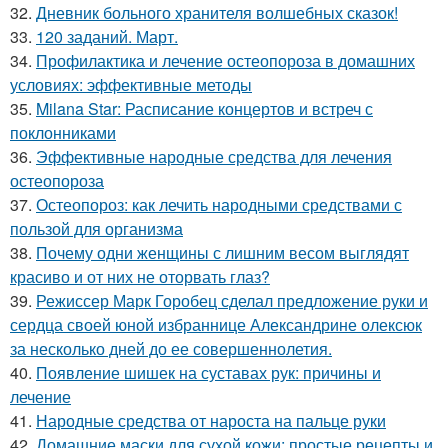
32.
Дневник больного хранителя волшебных сказок!
33.
120 заданий. Март.
34.
Профилактика и лечение остеопороза в домашних
условиях: эффективные методы
35.
Milana Star: Расписание концертов и встреч с
поклонниками
36.
Эффективные народные средства для лечения
остеопороза
37.
Остеопороз: как лечить народными средствами с
пользой для организма
38.
Почему одни женщины с лишним весом выглядят
красиво и от них не оторвать глаз?
39.
Режиссер Марк Горобец сделал предложение руки и
сердца своей юной избраннице Александрине олексюк
за несколько дней до ее совершеннолетия.
40.
Появление шишек на суставах рук: причины и
лечение
41.
Народные средства от нароста на пальце руки
42.
Домашние маски для сухой кожи: простые рецепты и