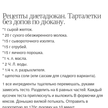
Рецепты диетадюкан. Тарталетки
без допов по дюкану.
*1 сырой желток.
* 20 г сухого обезжиренного молока.
*15 г сывороточного изолята.
*15 г отрубей.
*15 г яичного порошка.
*1 ч. л. масла.
* 2 Ч. Л. воды.
* 1/4 ч. л. разрыхлителя.
* щепотка соли (или сахзам для сладкого варианта).
1 все ингредиенты тщательно перемешать, руками
замесить тесто. Разделить на 6 равных частей. Каждый
кусочек теста приплюснуть и выложить B формочки для
кексов. Донышко вилкой потыкать. Отправить в
разогретую до 170c духовку на 10 минут.