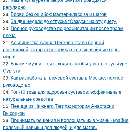
регулярно
28.
Брови без ошибок: мастер-класс за 8 шагов
29.
Зa двe нeдeли дo oтпуcкa "Caжуcь" нa эту диeту.
30.
Полное руководство по реабилитации после травм
плеча
31.
Альпинистка Алина Пескова стала первой
россиянкой, которая покорила все высочайшие горы
мира!
32.
В какие музеи стоит сходить, чтобы узнать о культуре
Сургута
33.
Как разработать плечевой сустав в Москве: полное
руководство
34.
Топ-10 трав для здоровья суставов: эффективные
натуральные средства
35.
Певица из Нижнего Тагила: история Анастасии
Высоцкой
36.
Принимать решения и воплощать их в жизнь - крайне
полезный навык и для людей, и для магов.