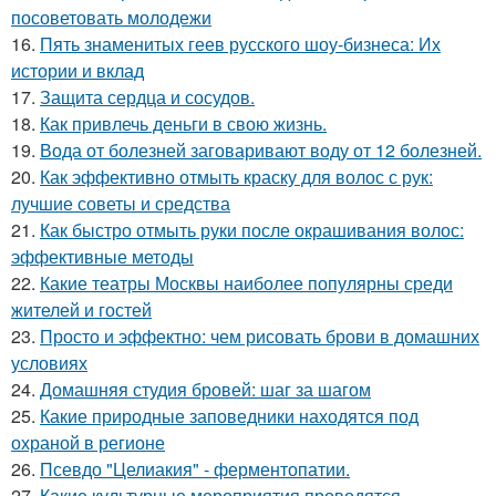
посоветовать молодежи
16.
Пять знаменитых геев русского шоу-бизнеса: Их
истории и вклад
17.
Защита сердца и сосудов.
18.
Как привлечь деньги в свою жизнь.
19.
Вода от болезней заговаривают воду от 12 болезней.
20.
Как эффективно отмыть краску для волос с рук:
лучшие советы и средства
21.
Как быстро отмыть руки после окрашивания волос:
эффективные методы
22.
Какие театры Москвы наиболее популярны среди
жителей и гостей
23.
Просто и эффектно: чем рисовать брови в домашних
условиях
24.
Домашняя студия бровей: шаг за шагом
25.
Какие природные заповедники находятся под
охраной в регионе
26.
Псевдо "Целиакия" - ферментопатии.
27.
Какие культурные мероприятия проводятся