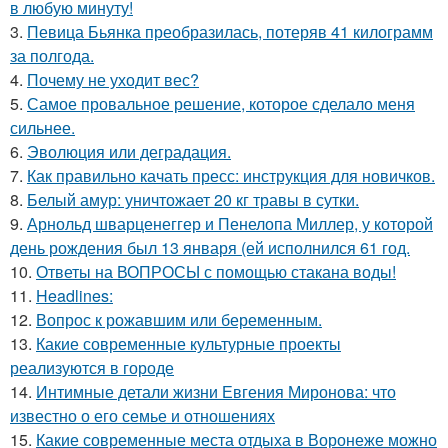
в любую минуту!
3.
Певица Бьянка преобразилась, потеряв 41 килограмм
за полгода.
4.
Почему не уходит вес?
5.
Самое провальное решение, которое сделало меня
сильнее.
6.
Эволюция или деградация.
7.
Как правильно качать пресс: инструкция для новичков.
8.
Белый амур: уничтожает 20 кг травы в сутки.
9.
Арнольд шварценеггер и Пенелопа Миллер, у которой
день рождения был 13 января (ей исполнился 61 год.
10.
Ответы на ВОПРОСЫ с помощью стакана воды!
11.
Headlines:
12.
Вопрос к рожавшим или беременным.
13.
Какие современные культурные проекты
реализуются в городе
14.
Интимные детали жизни Евгения Миронова: что
известно о его семье и отношениях
15.
Какие современные места отдыха в Воронеже можно