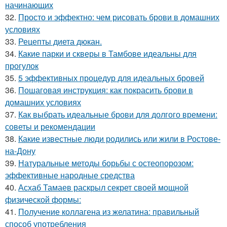
начинающих
32.
Просто и эффектно: чем рисовать брови в домашних
условиях
33.
Рецепты диета дюкан.
34.
Какие парки и скверы в Тамбове идеальны для
прогулок
35.
5 эффективных процедур для идеальных бровей
36.
Пошаговая инструкция: как покрасить брови в
домашних условиях
37.
Как выбрать идеальные брови для долгого времени:
советы и рекомендации
38.
Какие известные люди родились или жили в Ростове-
на-Дону
39.
Натуральные методы борьбы с остеопорозом:
эффективные народные средства
40.
Асхаб Тамаев раскрыл секрет своей мощной
физической формы:
41.
Получение коллагена из желатина: правильный
способ употребления