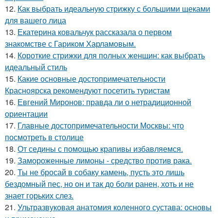
12.
Как выбрать идеальную стрижку с большими щеками
для вашего лица
13.
Екатерина ковальчук рассказала о первом
знакомстве с Гариком Харламовым.
14.
Короткие стрижки для полных женщин: как выбрать
идеальный стиль
15.
Какие основные достопримечательности
Красноярска рекомендуют посетить туристам
16.
Евгений Миронов: правда ли о нетрадиционной
ориентации
17.
Главные достопримечательности Москвы: что
посмотреть в столице
18.
От седины с помощью крапивы избавляемся.
19.
Замороженные лимоны - средство против рака.
20.
Ты не бросай в собаку камень, пусть это лишь
бездомный пес, но он и так до боли ранен, хоть и не
знает горьких слез.
21.
Ультразвуковая анатомия коленного сустава: основы