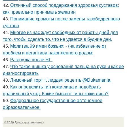
42.
Отличный способ поддержания здоровья суставов:
как правильно принимать желатин
43.
Понимание хромоты после замены тазобедренного
сустава
44.
Многие из нас ждут свободных от работы дней для
того, чтобы сделать то, что не удается в будние дни.
45.
Молитва 99 имен божьих: - (на избавление от
проблем и негаптива накопленного родом:
46.
Разгрузка после НГ.
47.
Что такое шишка у основания пальца на руке и как ее
диагностировать
48.
Лимонный торт т. лиддел рецепты@Dukamania.
49.
Как определить тип кожи лица и подобрать
правильный уход. Какие бывают типы кожи лица?
50.
Федеральное государственное автономное
образовательное.
© 2026 Диета для похудения