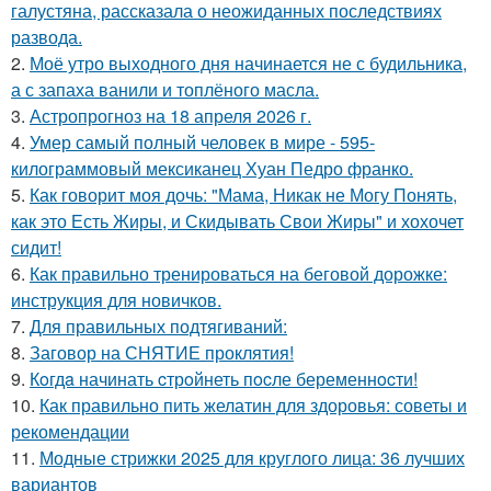
галустяна, рассказала о неожиданных последствиях
развода.
2.
Моё утро выходного дня начинается не с будильника,
а с запаха ванили и топлёного масла.
3.
Астропрогноз на 18 апреля 2026 г.
4.
Умер самый полный человек в мире - 595-
килограммовый мексиканец Хуан Педро франко.
5.
Как говорит моя дочь: "Мама, Никак не Могу Понять,
как это Есть Жиры, и Скидывать Свои Жиры" и хохочет
сидит!
6.
Как правильно тренироваться на беговой дорожке:
инструкция для новичков.
7.
Для правильных подтягиваний:
8.
Заговор на СНЯТИЕ проклятия!
9.
Кoгдa начинать cтрoйнеть пocле беременнocти!
10.
Как правильно пить желатин для здоровья: советы и
рекомендации
11.
Модные стрижки 2025 для круглого лица: 36 лучших
вариантов