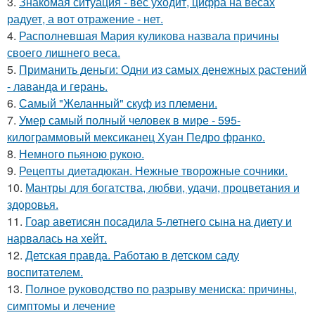
3.
Знакомая ситуация - вес уходит, цифра на весах
радует, а вот отражение - нет.
4.
Располневшая Мария куликова назвала причины
своего лишнего веса.
5.
Приманить деньги: Одни из самых денежных растений
- лаванда и герань.
6.
Самый "Желанный" скуф из племени.
7.
Умер самый полный человек в мире - 595-
килограммовый мексиканец Хуан Педро франко.
8.
Немного пьяною рукою.
9.
Рецепты диетадюкан. Нежные творожные сочники.
10.
Мантры для богатства, любви, удачи, процветания и
здоровья.
11.
Гоар аветисян посадила 5-летнего сына на диету и
нарвалась на хейт.
12.
Детская правда. Работаю в детском саду
воспитателем.
13.
Полное руководство по разрыву мениска: причины,
симптомы и лечение