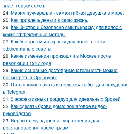
знает горьких слез.
24.
Мария пуччарелли - самая гибкая девушка в мире.
25.
Как привлечь деньги в свою жизнь.
26.
Как быстро и безопасно смыть краску для волос с
кожи: эффективные методы
27.
Как быстро смыть краску для волос с кожи:
эффективные советы
28.
Какие изменения произошли в Москве после
революции 1917 года
29.
Какие основные достопримечательности можно
посмотреть в Оренбурге
30.
Пять причин начать использовать бот для похудения
в Telegram
31.
5 эффективных процедур для идеальных бровей
32.
Как сделать брови дома: пошаговое видео-
руководство
33.
Верни плечу здоровье: упражнения для
восстановления после травм