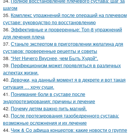
34.
Полное восстановление плечевого сустава: шаг за
шагом
35.
Комплекс упражнений после операций на плечевом
суставе: руководство по восстановлению
36.
Эффективные и проверенные: Топ-8 упражнений
для лечения плеча
37.
Станьте экспертом в приготовлении желатина для
суставов: проверенные рецепты и советы
38.
"Нет Ничего Вкуснее, чем Быть Худой".
39.
Перфекционизм может проявляться в различных
аспектах жизни.
40.
Девочки, на данный момент я в декрете и вот такая
ситуация … хочу суши.
41.
Понимание боли в суставе после
эндопротезирования: причины и лечение
42.
Почему детям важно пить магний.
43.
После протезирования тазобедренного сустава:
возможные осложнения и их лечение
44.
Чиж & Co афиша концертов: какие новости о группе