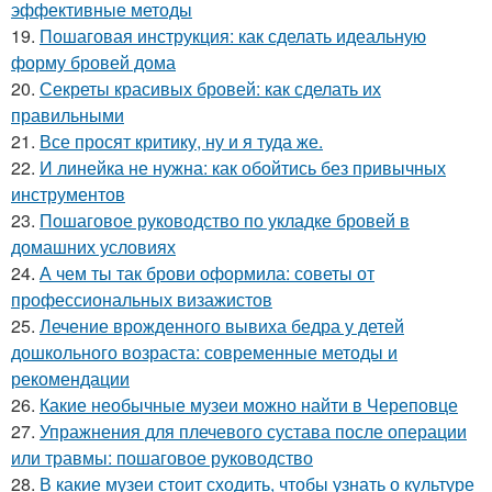
эффективные методы
19.
Пошаговая инструкция: как сделать идеальную
форму бровей дома
20.
Секреты красивых бровей: как сделать их
правильными
21.
Все просят критику, ну и я туда же.
22.
И линейка не нужна: как обойтись без привычных
инструментов
23.
Пошаговое руководство по укладке бровей в
домашних условиях
24.
А чем ты так брови оформила: советы от
профессиональных визажистов
25.
Лечение врожденного вывиха бедра у детей
дошкольного возраста: современные методы и
рекомендации
26.
Какие необычные музеи можно найти в Череповце
27.
Упражнения для плечевого сустава после операции
или травмы: пошаговое руководство
28.
В какие музеи стоит сходить, чтобы узнать о культуре