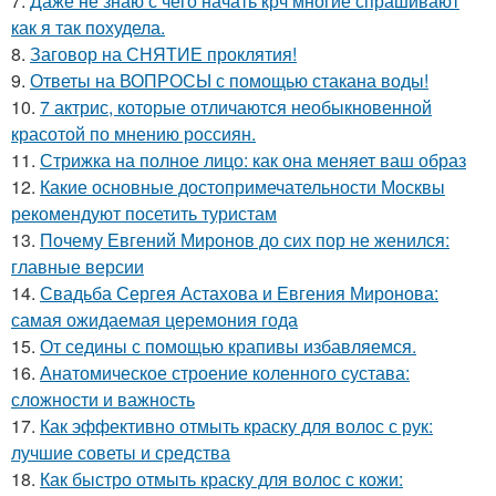
7.
Даже не знаю с чего начать крч многие спрашивают
как я так похудела.
8.
Заговор на СНЯТИЕ проклятия!
9.
Ответы на ВОПРОСЫ с помощью стакана воды!
10.
7 актрис, которые отличаются необыкновенной
красотой по мнению россиян.
11.
Стрижка на полное лицо: как она меняет ваш образ
12.
Какие основные достопримечательности Москвы
рекомендуют посетить туристам
13.
Почему Евгений Миронов до сих пор не женился:
главные версии
14.
Свадьба Сергея Астахова и Евгения Миронова:
самая ожидаемая церемония года
15.
От седины с помощью крапивы избавляемся.
16.
Анатомическое строение коленного сустава:
сложности и важность
17.
Как эффективно отмыть краску для волос с рук:
лучшие советы и средства
18.
Как быстро отмыть краску для волос с кожи: