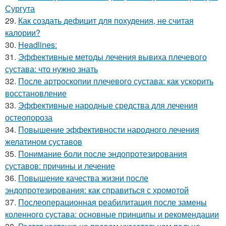
Сургута
29.
Как создать дефицит для похудения, не считая
калории?
30.
Headlines:
31.
Эффективные методы лечения вывиха плечевого
сустава: что нужно знать
32.
После артроскопии плечевого сустава: как ускорить
восстановление
33.
Эффективные народные средства для лечения
остеопороза
34.
Повышение эффективности народного лечения
желатином суставов
35.
Понимание боли после эндопротезирования
суставов: причины и лечение
36.
Повышение качества жизни после
эндопротезирования: как справиться с хромотой
37.
Послеоперационная реабилитация после замены
коленного сустава: основные принципы и рекомендации