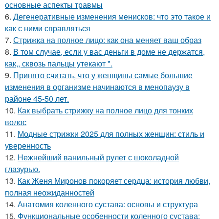
основные аспекты травмы
6.
Дегенеративные изменения менисков: что это такое и
как с ними справляться
7.
Стрижка на полное лицо: как она меняет ваш образ
8.
В том случае, если у вас деньги в доме не держатся,
как,, сквозь пальцы утекают ".
9.
Принято считать, что у женщины самые большие
изменения в организме начинаются в менопаузу в
районе 45-50 лет.
10.
Как выбрать стрижку на полное лицо для тонких
волос
11.
Модные стрижки 2025 для полных женщин: стиль и
уверенность
12.
Нежнейший ванильный рулет с шоколадной
глазурью.
13.
Как Женя Миронов покоряет сердца: история любви,
полная неожиданностей
14.
Анатомия коленного сустава: основы и структура
15.
Функциональные особенности коленного сустава: