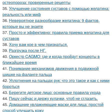
остеопороза: проверенные рецепты
35.
Улучшение состояния суставов с помощью желатина:
реальность или миф
36.
Невероятное разнообразие желатина: 9 фактов,
которые вы не знаете
37.
Просто и эффективно: правила приема желатина для
суставов
38.
Хочу вам кое в чем признаться.
39.
Разгрузка после НГ.
40.
Оркестр CAGMO: где и когда пройдут концерты в
ближайшее время
41.
Понимание механизмов движения в подвижной
шишке на фаланге пальца
42.
Уплотнения на пальцах рук: что это такое и как с ними
бороться
43.
Берегите детское лицо: основные правила ухода
44.
Пишу сейчас и держу кулачки, чтоб не сглазить.
45.
Домашние увлажняющие маски для лица: простой
способ улучшить кожу