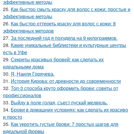
эффективные методы
25.
Как быстро смыть краску для волос с кожи: простые и
эффективные методы
26.
Как быстро оттереть краску для волос с кожи: 8
эффективных методов
27.
За последний год я похудела на 9 килограммов.
28.
Какие уникальные библиотеки и культурные центры
есть в Уфе
29.
Секреты красивых бровей: как сделать их
идеальными дома
30.
Я, Наиля Горячева.
31.
История Кирова: от древности до современности
32.
Топ-3 способа круто оформить брови: советы от
профессионалов
33.
Выйду в поле голая, съест пускай медведь.
34.
Брови в домашних условиях: как сделать их красиво
и просто
35.
Как укротить густые брови: 7 простых шагов для
идеальной формы