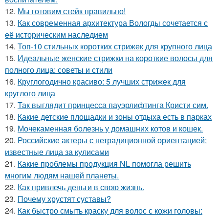
12.
Мы готовим стейк правильно!
13.
Как современная архитектура Вологды сочетается с
её историческим наследием
14.
Топ-10 стильных коротких стрижек для крупного лица
15.
Идеальные женские стрижки на короткие волосы для
полного лица: советы и стили
16.
Круглогодично красиво: 5 лучших стрижек для
круглого лица
17.
Так выглядит принцесса пауэрлифтинга Кристи сим.
18.
Какие детские площадки и зоны отдыха есть в парках
19.
Мочекаменная болезнь у домашних котов и кошек.
20.
Российские актеры с нетрадиционной ориентацией:
известные лица за кулисами
21.
Какие проблемы продукция NL помогла решить
многим людям нашей планеты.
22.
Как привлечь деньги в свою жизнь.
23.
Почему хрустят суставы?
24.
Как быстро смыть краску для волос с кожи головы: