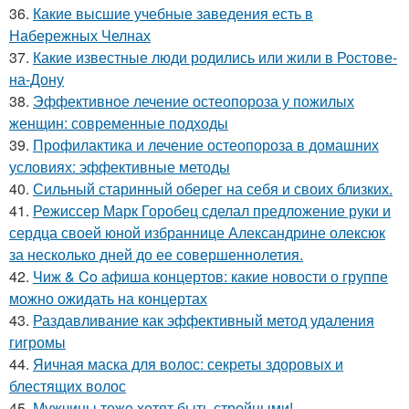
36.
Какие высшие учебные заведения есть в
Набережных Челнах
37.
Какие известные люди родились или жили в Ростове-
на-Дону
38.
Эффективное лечение остеопороза у пожилых
женщин: современные подходы
39.
Профилактика и лечение остеопороза в домашних
условиях: эффективные методы
40.
Сильный старинный оберег на себя и своих близких.
41.
Режиссер Марк Горобец сделал предложение руки и
сердца своей юной избраннице Александрине олексюк
за несколько дней до ее совершеннолетия.
42.
Чиж & Co афиша концертов: какие новости о группе
можно ожидать на концертах
43.
Раздавливание как эффективный метод удаления
гигромы
44.
Яичная маска для волос: секреты здоровых и
блестящих волос
45.
Мужчины тоже хотят быть стройными!