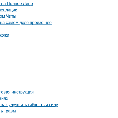
й на Полное Лицо
омендации
лом Читы
 на самом деле произошло
 кожи
говая инструкция
виях
как улучшить гибкость и силу
ть травм