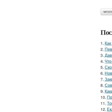
читат
Пос
1.
Как
2.
Пев
3.
Дав
4.
Что
5.
Ско
6.
Нов
7.
Зак
8.
Сов
9.
Как
10.
Пр
11.
То
12.
Ек