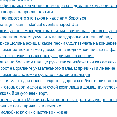
офилактика и лечение остеопороза в домашних условиях:
п вопросов про липолитики.
теопороз: что это такое и как с ним бороться
at significant historical events shaped Ufa
ю и суставы молодеют: как питьье влияет на здоровье суст
к желатин может улучшить ваше здоровье и внешний вид
риса Долина афиша: какие песни будут звучать на концерте
нимание механизмов движения в подвижной шишке на фал
лят косточки на пальцах рук: причины и лечение
шка на большом пальце руки: как ее избежать и как ее лечи
рост на фаланге указательного пальца: причины и лечение
нимание анатомии суставов кистей и пальцев
чная маска для волос: секреты здоровых и блестящих воло
иготовь свои маски для сухой кожи лица в домашних услов
лковый закусочный торт.
креты успеха Михаила Лабковского: как развить уверенност
рящие ноги: причины и лечение
молюбие: ключ к счастливой жизни