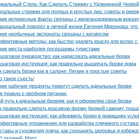
икальный Стиль: Как Сделать Стрижку с Удлиненной Челко
еальные стрижки для полных и круглых лиц: советы и рек
кие интересные факты связаны с железнодорожным вокза
андальный поворот в личной жизни Евгения Миронова: что
кие необычные экспонаты связаны с космосом
фективные методы: как быстро удалить краску для волос с
кие места наиболее посещаемы туристами
шаговое руководство: как нарисовать идеальные брови
шаговая инструкция: как правильно выщипать брови дома
к сделать брови как в салоне: Легкие и простые советы
о такое съесть!
кие рабочие продукты помогут сделать идеальные брови
я правда о дробном питании.
й путь к идеальным бровям: как я оформляю свои брови
к правильно сделать красивую форму бровей самому: поша
шаговая инструкция: как оформить брови в домашних усло
фективные упражнения для разработки плечевого сустава: 
ставы и сухожилия плеча: как сохранить здоровье и избежа
0 заданий. Март.