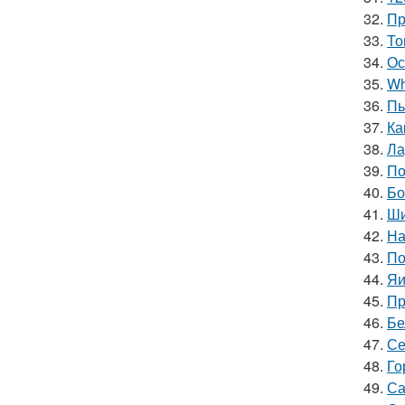
32.
Пр
33.
То
34.
Ос
35.
Wh
36.
Пь
37.
Ка
38.
Ла
39.
По
40.
Бо
41.
Ши
42.
На
43.
По
44.
Яи
45.
Пр
46.
Бе
47.
Се
48.
Го
49.
Са