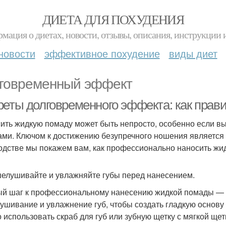
ДИЕТА ДЛЯ ПОХУДЕНИЯ
мация о диетах, новости, отзывы, описания, инструкции 
новости
эффективное похудение
виды диет
говременный эффект
реты долговременного эффекта: как прав
ить жидкую помаду может быть непросто, особенно если в
ами. Ключом к достижению безупречного ношения является 
одстве мы покажем вам, как профессионально наносить жи
шелушивайте и увлажняйте губы перед нанесением.
й шаг к профессиональному нанесению жидкой помады — эт
ушивание и увлажнение губ, чтобы создать гладкую основу
 использовать скраб для губ или зубную щетку с мягкой ще