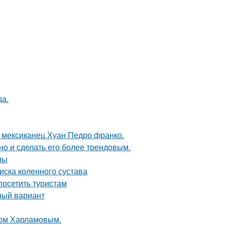
да.
 мексиканец Хуан Педро франко.
но и сделать его более трендовым.
мы
ска коленного сустава
осетить туристам
ный вариант
ком Харламовым.