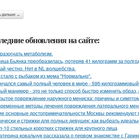
ь дальше →
ледние обновления на сайте:
 разогнать метаболизм.
ица Бьянка преобразилась, потеряв 41 килограмм за полго
ай честно. Нет в NL волшебства.
 стало с рыбаком из мема "Нормально".
нчался самый полный человек в мире - 595-килограммовый
ый маникюр - это не только способ быстро изменить образ, 
рытое повреждение наружного мениска: причины и симпто
ременные методы лечения повреждения латерального мени
ие основные достопримечательности Москвы рекомендуют п
ически и стрижки для полных девушек: как выбрать идеаль
п-10 стильных коротких стрижек для крупного лица
атерина ковальчук рассказала о первом знакомстве с Гари