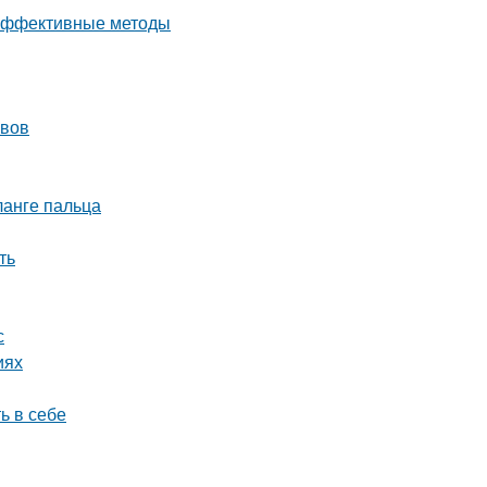
 эффективные методы
авов
анге пальца
ть
с
иях
ь в себе