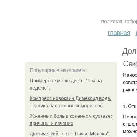
полезная инфор
главная
Дол
Сек
Популярные материалы
Нанос
Примерное меню диеты "5 кг за
совет
неделю".
руков
Компресс новокаин Димексид вода.
1. От
Техника наложения компрессов
Первы
Жжение и боль в коленном суставе:
отшел
причины и лечение
можно
Диетический торт "Птичье Молоко".