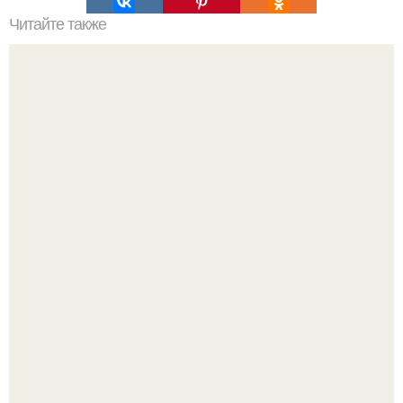
Читайте также
Волшебные свойства новокаина.
Метабуст нужен не "Идеальным", а живым людям.