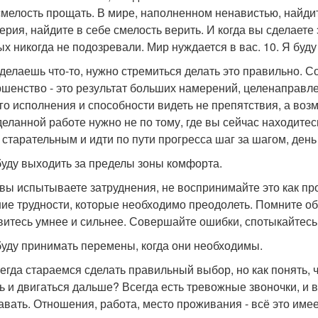
смелость прощать. В мире, наполненном ненавистью, найдит
ерия, найдите в себе смелость верить. И когда вы сделаете э
ых никогда не подозревали. Мир нуждается в вас. 10. Я бу
 делаешь что-то, нужно стремиться делать это правильно. 
шенство - это результат больших намерений, целенаправл
го исполнения и способности видеть не препятствия, а возм
деланной работе нужно не по тому, где вы сейчас находитес
ь старательным и идти по пути прогресса шаг за шагом, день
 буду выходить за пределы зоны комфорта.
 вы испытываете затруднения, не воспринимайте это как п
ие трудности, которые необходимо преодолеть. Помните об э
витесь умнее и сильнее. Совершайте ошибки, спотыкайтесь,
 буду принимать перемены, когда они необходимы.
егда стараемся сделать правильный выбор, но как понять, ч
ь и двигаться дальше? Всегда есть тревожные звоночки, и вы
авать. Отношения, работа, место проживания - всё это име