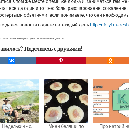
иться в том же месте с теми же людьми, заниматься тем же
ьтат всегда один и тот же: боль, разочарование, сожаление
остёртыми объятиями, если понимаете, что они необходимы
те далее новости о диете на каждый день
http://dietyi.ru-be
и:
диета на каждый день
,
правильная диета
авилось? Поделитесь с друзьями!
Неделькин - с.
Мини беляши по
Про натрий н