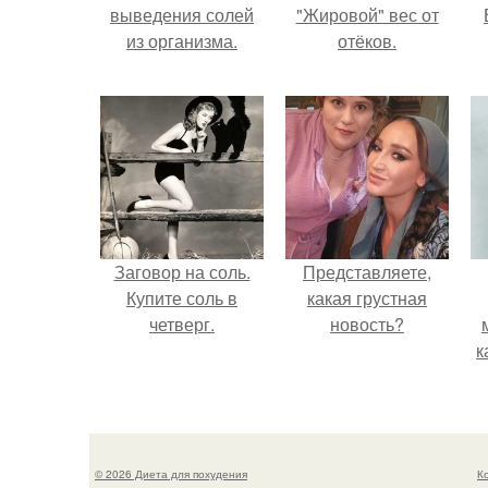
выведения солей
"Жировой" вес от
из организма.
отёков.
Заговор на соль.
Представляете,
Купите соль в
какая грустная
четверг.
новость?
к
© 2026 Диета для похудения
К