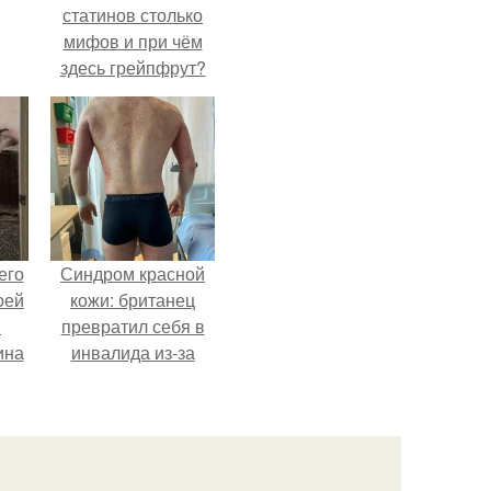
статинов столько
мифов и при чём
здесь грейпфрут?
его
Синдром красной
оей
кожи: британец
й
превратил себя в
ина
инвалида из-за
бесконтрольного
его
использования
о
мази.
ля
.