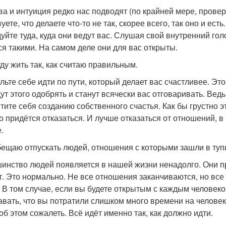
ва и интуиция редко нас подводят (по крайней мере, провер
уете, что делаете что-то не так, скорее всего, так оно и е
дуйте туда, куда они ведут вас. Слушая свой внутренний гол
ся такими. На самом деле они для вас открыты.
уду жить так, как считаю правильным.
льте себе идти по пути, который делает вас счастливее. Э
дут этого одобрять и станут всячески вас отговаривать. Вед
тите себя созданию собственного счастья. Как бы грустно э
то придётся отказаться. И лучше отказаться от отношений, в
.
обещаю отпускать людей, отношения с которыми зашли в туп
инство людей появляется в нашей жизни ненадолго. Они прих
т. Это нормально. Не все отношения заканчиваются, но вс
. В том случае, если вы будете открытым с каждым человеко
авать, что вы потратили слишком много времени на человека
 об этом сожалеть. Всё идёт именно так, как должно идти.