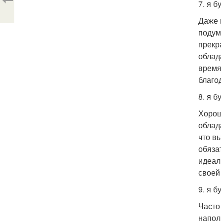
7. я 
Даже 
подум
прекр
облад
время
благо
8. я б
Хорош
облад
что вы
обяза
идеал
своей
9. я 
Часто
напол