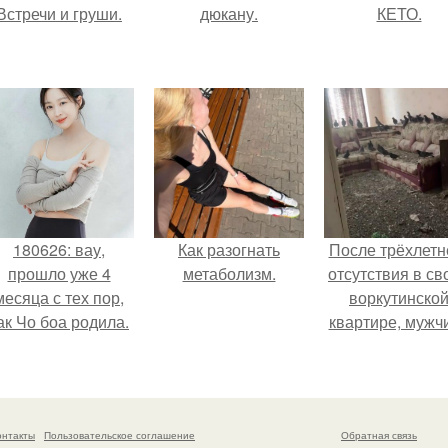
Встречи и груши.
дюкану.
КЕТО.
180626: вау,
Как разогнать
После трёхлетн
прошло уже 4
метаболизм.
отсутствия в св
месяца с тех пор,
воркутинско
ак Чо боа родила.
квартире, мужч
вернулся и
обнаружил, что 
жилище стал
пристанищем д
онтакты
Пользовательское соглашение
Обратная связь
стаи голубей