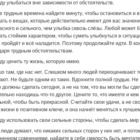
буду улыбаться вне зависимости от обстоятельств.
в трудные времена найдите минуту, чтобы остановиться и вс
ать о вещах, которые действительно имеют для вас значени
асного и сильного, чем улыбка сквозь слёзы. Любой может бы
ать стойким характером, чтобы суметь улыбнуться в ситуаци
 пройдёт и всё наладится. Поэтому продолжайте идти. В ко
даря трудным обстоятельствам.
уду ценить ту жизнь, которую имею.
о там, где нас нет. Слишком много людей переоценивают то
ают. Не будьте одним из таких. Вдохните полной грудью. Не
 должны сделать сегодня, а не на том, что вы могли бы сдел
тельно находишь что-то другое. Цените то, что имеете и ке
ьной, чтобы быть прекрасной. Считайте свои удачи, а не св
 жизни в позитивном ключе, и она начнёт меняться к лучшем
буду использовать свои сильные стороны, чтобы сделать мир
 люди думают, что никаких сильных сторон у них нет, и пот
ненном сомнениями, найдите в себе смелость быть мечтате