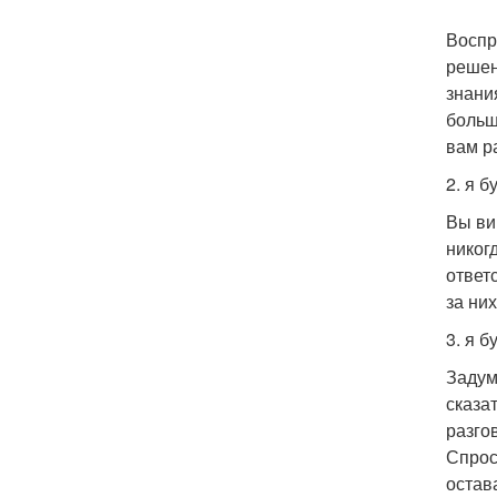
Воспр
решен
знани
больш
вам р
2. я 
Вы ви
никог
ответ
за ни
3. я б
Задум
сказа
разго
Спрос
остав