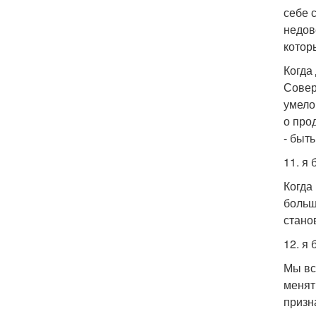
себе 
недов
котор
Когда
Совер
умело
о про
- быт
11. я
Когда
больш
стано
12. я
Мы вс
менят
призн