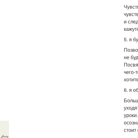
Чувст
чувств
и сле
кажут
5. я б
Позво
не бу
Посвя
чего-
хотите
6. я 
Больш
уходя
уроки
осозн
стоит
⇦