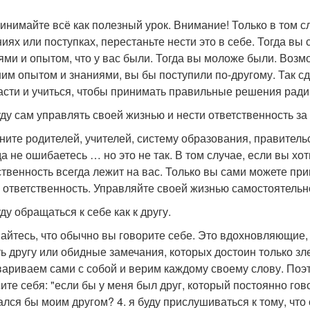
инимайте всё как полезный урок. Внимание! Только в том 
иях или поступках, перестаньте нести это в себе. Тогда вы
ями и опытом, что у вас были. Тогда вы моложе были. Возм
им опытом и знаниями, вы бы поступили по-другому. Так с
асти и учиться, чтобы принимать правильные решения ради с
буду сам управлять своей жизнью и нести ответственность за
ните родителей, учителей, систему образования, правитель
да не ошибаетесь … но это не так. В том случае, если вы хо
ственность всегда лежит на вас. Только вы сами можете пр
х ответственность. Управляйте своей жизнью самостоятельн
уду обращаться к себе как к другу.
айтесь, что обычно вы говорите себе. Это вдохновляющие
ть другу или обидные замечания, которых достоин только 
вариваем сами с собой и верим каждому своему слову. Поэ
ите себя: "если бы у меня был друг, который постоянно гово
ался бы моим другом? 4. я буду прислушиваться к тому, что