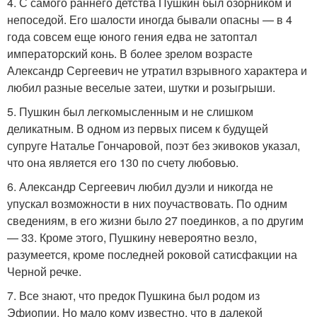
4. С самого раннего детства Пушкин был озорником и
непоседой. Его шалости иногда бывали опасны — в 4
года совсем еще юного гения едва не затоптал
императорский конь. В более зрелом возрасте
Александр Сергеевич не утратил взрывного характера и
любил разные веселые затеи, шутки и розыгрыши.
5. Пушкин был легкомысленным и не слишком
деликатным. В одном из первых писем к будущей
супруге Наталье Гончаровой, поэт без экивоков указал,
что она является его 130 по счету любовью.
6. Александр Сергеевич любил дуэли и никогда не
упускал возможности в них поучаствовать. По одним
сведениям, в его жизни было 27 поединков, а по другим
— 33. Кроме этого, Пушкину невероятно везло,
разумеется, кроме последней роковой сатисфакции на
Черной речке.
7. Все знают, что предок Пушкина был родом из
Эфиопии. Но мало кому известно, что в далекой