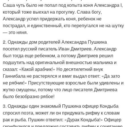
Саша чуть было не попал под копыта коня Александра I,
который тоже выехал на прогулку. Слава богу,
Александр успел придержать коня, ребенок не
пострадал, и единственный, кто перепугался не на шутку
— это няня.
2. Однажды дом родителей Александра Пушкина
посетил русский писатель Иван Дмитриев. Александр
был тогда еще ребенком, а потому Дмитриев решил
подшутить над оригинальной внешностью мальчика и
сказал: «Какой арабчик!» Но десятилетний внук
Ганнибала не растерялся и вмиг выдал ответ: «Да зато
не рябчик!» Присутствующие взрослые были удивлены и
жутко смущены, потому что лицо писателя Дмитриева
было безобразно рябое!
3. Однажды один знакомый Пушкина офицер Кондыба
спросил поэта, может ли он придумать рифму к словам
рак и рыба. Пушкин ответил: «Дурак Кондыба!» Офицер
сконфузился и предложил составить рифму к сочетанию