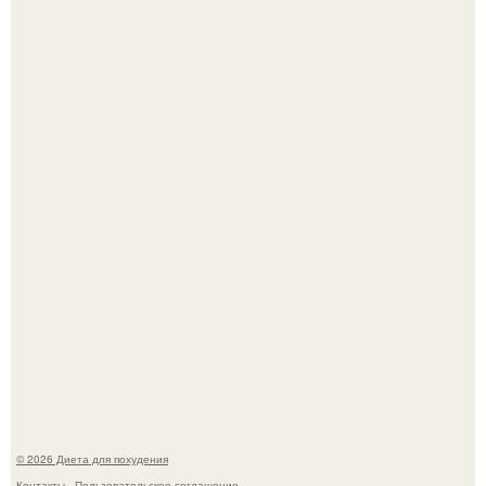
После трёхлетнего отсутствия в своей воркутинской
квартире, мужчина вернулся и обнаружил, что его
жилище стало пристанищем для стаи голубей.
Виктория галустян, бывшая жена юмориста Михаила
галустяна, рассказала о неожиданных последствиях
развода.
© 2026 Диета для похудения
Контакты
Пользовательское соглашение