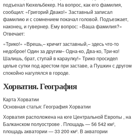
подъехал Кюхельбекер. На вопрос, как его фамилия,
сообщил: «Григорий Двако!» Заставный записал
фамилию и с сомнением покачал головой. Подъезжает,
наконец, и гувернер. Ему вопрос: «Ваша фамилия?»
Отвечает:
«Трико!» «Врешь,– кричит заставный,– здесь что-то
недоброе! Один за другим– Одна-ко, Два-ко, Три-ко!
Шалишь, брат, ступай в караулку!» Трико просидел
целые сутки под арестом при заставе, а Пушкин с другом
спокойно нагулялся в городе.
Хорватия. География
Карта Хорватии
Основная статья: География Хорватии
Хорватия расположена на юге Центральной Европы , на
Балканском полуострове . Площадь — 56 542 км²,
площадь акватории — 33 200 км². В акватории