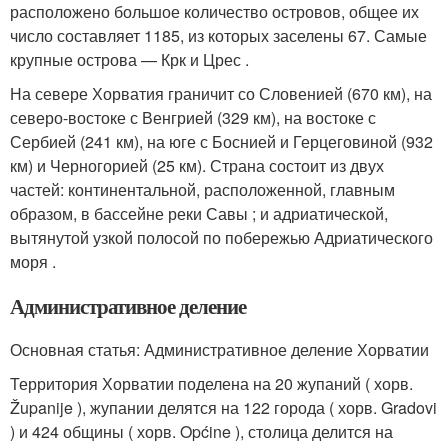
расположено большое количество островов, общее их
число составляет 1185, из которых заселены 67. Самые
крупные острова — Крк и Црес .
На севере Хорватия граничит со Словенией (670 км), на
северо-востоке с Венгрией (329 км), на востоке с
Сербией (241 км), на юге с Боснией и Герцеговиной (932
км) и Черногорией (25 км). Страна состоит из двух
частей: континентальной, расположенной, главным
образом, в бассейне реки Савы ; и адриатической,
вытянутой узкой полосой по побережью Адриатического
моря .
Административное деление
Основная статья: Административное деление Хорватии
Территория Хорватии поделена на 20 жупаний ( хорв.
Županije ), жупании делятся на 122 города ( хорв. Gradovi
) и 424 общины ( хорв. Općine ), столица делится на