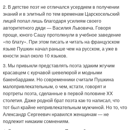
2. В детстве поэт не отличался усердием в получении
знаний и в элитный по тем временам Царскосельский
лицей попал лишь благодаря усилиям своего
авторитетного дяди — Василия Львовича. Говоря
проще, юного Сашу протолкнули в учебное заведение
«по блату». При этом писать и читать на французском
языке Пушкин начал раньше чем на русском, а уже в
юности знал около 10 языков.
3. Мы привыкли представлять поэта эдаким жгучим
красавцем с курчавой шевелюрой и модными
бакенбардами. Но современники считали Пушкина
малопривлекательным, о чем, кстати, говорят и
портреты поэта, сделанные в первой половине XX
столетия. Даже родной брат поэта как-то написал, что
тот был крайне непривлекательным мужчиной. Но то, что
Александр Сергеевич нравился женщинам — не
подлежит никаким сомнениям.