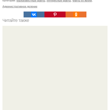
Категории:
Малоизвестные факты
,
Интересные факты
,
Факты из жизни
,
Административное деление
Читайте также
Диета "Любимая". За 7 дней уходит до 10 кг.