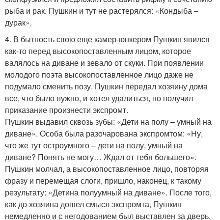
рыба и рак. Пушкин и тут не растерялся: «Кондыба –
дурак».
4. В бытность свою еще камер-юнкером Пушкин явился
как-то перед высокопоставленным лицом, которое
валялось на диване и зевало от скуки. При появлении
молодого поэта высокопоставленное лицо даже не
подумало сменить позу. Пушкин передал хозяину дома
все, что было нужно, и хотел удалиться, но получил
приказание произнести экспромт.
Пушкин выдавил сквозь зубы: «Дети на полу – умный на
диване». Особа была разочарована экспромтом: «Ну,
что же тут остроумного – дети на полу, умный на
диване? Понять не могу… Ждал от тебя большего».
Пушкин молчал, а высокопоставленное лицо, повторяя
фразу и перемещая слоги, пришло, наконец, к такому
результату: «Детина полуумный на диване». После того,
как до хозяина дошел смысл экспромта, Пушкин
немедленно и с негодованием был выставлен за дверь.