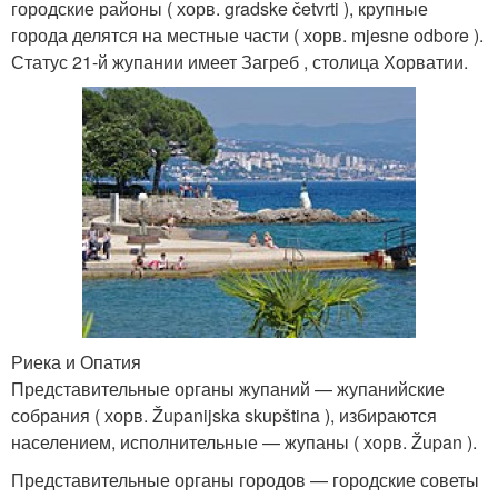
городские районы ( хорв. gradske četvrti ), крупные
города делятся на местные части ( хорв. mjesne odbore ).
Статус 21-й жупании имеет Загреб , столица Хорватии.
Риека и Опатия
Представительные органы жупаний — жупанийские
собрания ( хорв. Županijska skupština ), избираются
населением, исполнительные — жупаны ( хорв. Župan ).
Представительные органы городов — городские советы