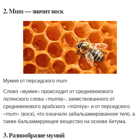
2. Mum — значит воск
Мумия от персидского mum
Слово «мумия» происходит от средневекового
латинского слова «mumia», заимствованного от
средневекового арабского «mūmiya» и от персидского
«mum» (воск), что означало забальзамированное тело, а
также бальзамирующее вещество на основе битума.
3. Разнообразие мумий