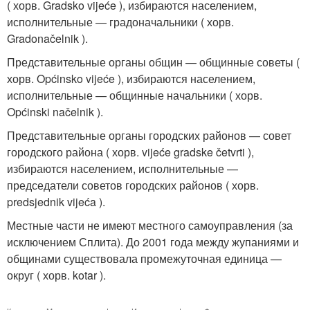
( хорв. Gradsko vijeće ), избираются населением,
исполнительные — градоначальники ( хорв.
Gradonačelnik ).
Представительные органы общин — общинные советы (
хорв. Općinsko vijeće ), избираются населением,
исполнительные — общинные начальники ( хорв.
Općinski načelnik ).
Представительные органы городских районов — совет
городского района ( хорв. vijeće gradske četvrti ),
избираются населением, исполнительные —
председатели советов городских районов ( хорв.
predsjednik vijeća ).
Местные части не имеют местного самоуправления (за
исключением Сплита). До 2001 года между жупаниями и
общинами существовала промежуточная единица —
округ ( хорв. kotar ).