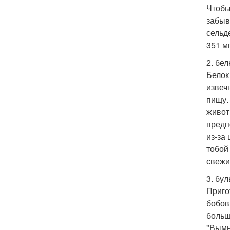
Чтобы
забыв
сельд
351 м
2. бе
Белок
извеч
пищу.
живот
предп
из-за
тобой
свежи
3. бу
Приго
бобов
больш
"Вымы