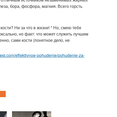
леза, бора, фосфора, магния. Всего горсть
кости? Ни за что в жизни! " Но, смею тебя
оксально, но факт: что может служить лучшим
нно, сами кости (понятное дело, не
u-best.com/effektivnoe-pohudenie/pohudenie-za-