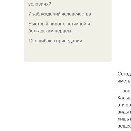
условиях?
7 заблуждений человечества.
Быстрый пирог с ветчиной и
болгарским перцем.
12 ошибок в приседании.
Сегод
иметь
1. ово
Кальц
эти о
виды 
лишь 
вещес