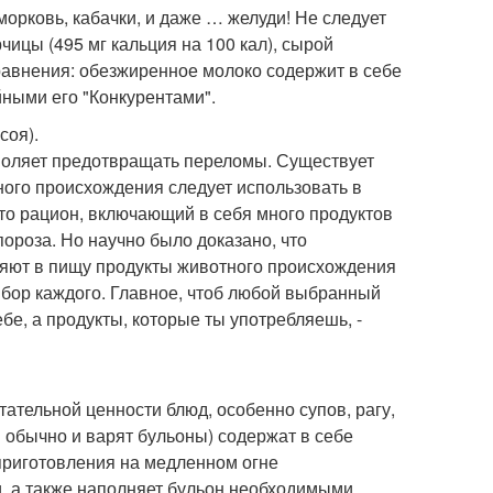
морковь, кабачки, и даже … желуди! Не следует
чицы (495 мг кальция на 100 кал), сырой
 сравнения: обезжиренное молоко содержит в себе
йными его "Конкурентами".
соя).
зволяет предотвращать переломы. Существует
тного происхождения следует использовать в
что рацион, включающий в себя много продуктов
ороза. Но научно было доказано, что
ляют в пищу продукты животного происхождения
выбор каждого. Главное, чтоб любой выбранный
е, а продукты, которые ты употребляешь, -
ательной ценности блюд, особенно супов, рагу,
м обычно и варят бульоны) содержат в себе
приготовления на медленном огне
, а также наполняет бульон необходимыми