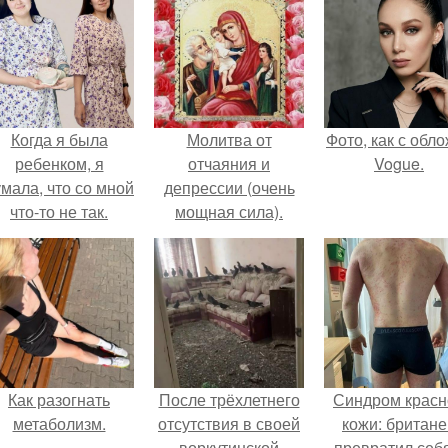
Когда я была
Молитва от
Фото, как с обл
ребенком, я
отчаяния и
Vogue.
мала, что со мной
депрессии (очень
что-то не так.
мощная сила).
Как разогнать
После трёхлетнего
Синдром красн
метаболизм.
отсутствия в своей
кожи: британе
воркутинской
превратил себ