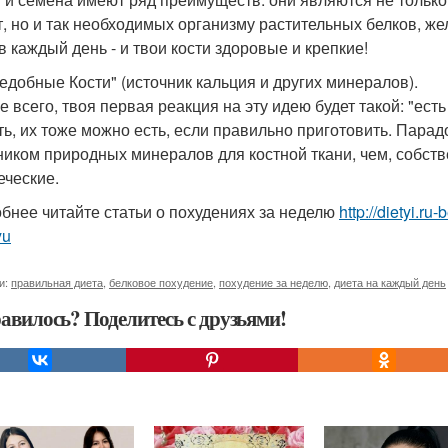
т, но и так необходимых организму растительных белков, же
в каждый день - и твои кости здоровые и крепкие!
ъедобные Кости" (источник кальция и других минералов).
 всего, твоя первая реакция на эту идею будет такой: "есть 
ть, их тоже можно есть, если правильно приготовить. Парад
ником природных минералов для костной ткани, чем, собстве
еческие.
бнее читайте статьи о похудениях за неделю
http://dietyi.r
yu
и:
правильная диета
,
белковое похудение
,
похудение за неделю
,
диета на каждый день
авилось? Поделитесь с друзьями!