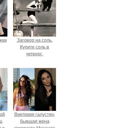
ожки
Заговор на соль.
Купите соль в
четверг.
ой
Виктория галустян,
ц
бывшая жена
я в
юмориста Михаила