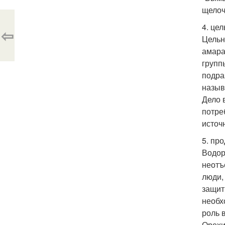
щелоч
4. це
⇦
Цельн
амара
групп
подра
назыв
Дело 
потре
источ
5. пр
Водор
неотъ
люди,
защит
необх
роль 
Орехи