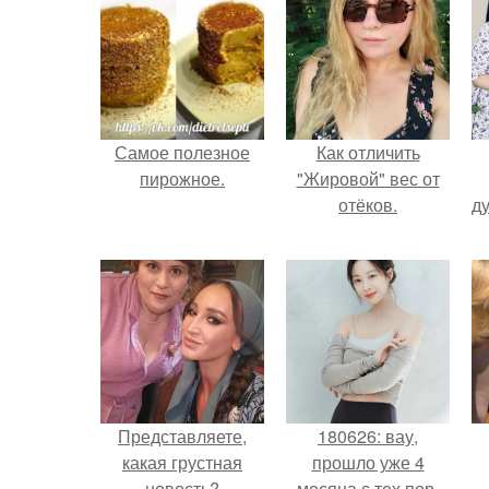
Самое полезное
Как отличить
пирожное.
"Жировой" вес от
отёков.
ду
Представляете,
180626: вау,
какая грустная
прошло уже 4
новость?
месяца с тех пор,