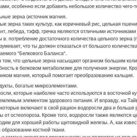
ами, особенно если добавить небольшое количество чего-то
льные зерна (источник магния.
ые зерна таких культур, как коричневый рис, цельная пшени
нт, лебеда, тэфф, гречка являются отличными источниками
ы в. потребление достаточного количества цельного зерна 
зумевает, что ты должен отказаться от большого количеств
аемого "Белкового Баланса".
в том, что цельные зерна насыщают организм большим коли
бность в белковом метаболизме для получения энергии. Кр
ником магния, который помогает преобразованию кальция.
одукты, богатые микроэлементами.
осли, которые наиболее часто используются в восточной ку
емлемым элементом здорового питания. И вправду, на Тайв
 которые включают в свой рацион водоросли два и больше 
ы от остеопороза. Кроме того, водоросли также являются 
одим для хорошей работы щитовидной железы. А, как извес
в образовании костной ткани.
 и семена имеют ряд преимуществ: они являются не толь