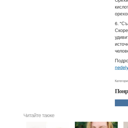
кисло
орехо
6. "С
Скорее
удиви
источ
челов
Подро
nedel
Категори
Понр
Читайте также