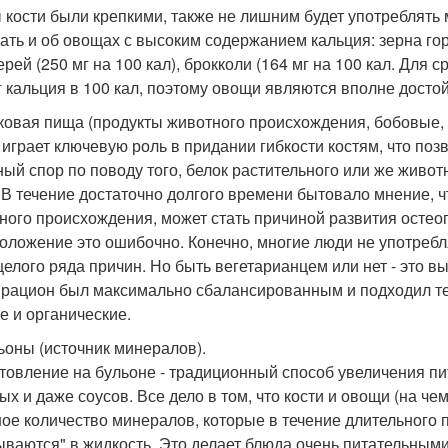
 кости были крепкими, также не лишним будет употреблять 
ать и об овощах с высоким содержанием кальция: зерна гор
ерей (250 мг на 100 кал), брокколи (164 мг на 100 кал. Для
г кальция в 100 кал, поэтому овощи являются вполне досто
лковая пища (продукты животного происхождения, бобовые, 
 играет ключевую роль в придании гибкости костям, что по
ный спор по поводу того, белок растительного или же живо
 В течение достаточно долгого времени бытовало мнение, 
ного происхождения, может стать причиной развития остеоп
оложение это ошибочно. Конечно, многие люди не употреб
 целого ряда причин. Но быть вегетарианцем или нет - это 
 рацион был максимально сбалансированным и подходил теб
е и органические.
льоны (источник минералов).
товление на бульоне - традиционный способ увеличения пит
ых и даже соусов. Все дело в том, что кости и овощи (на че
ое количество минералов, которые в течение длительного 
ваются" в жидкость. Это делает блюда очень питательными