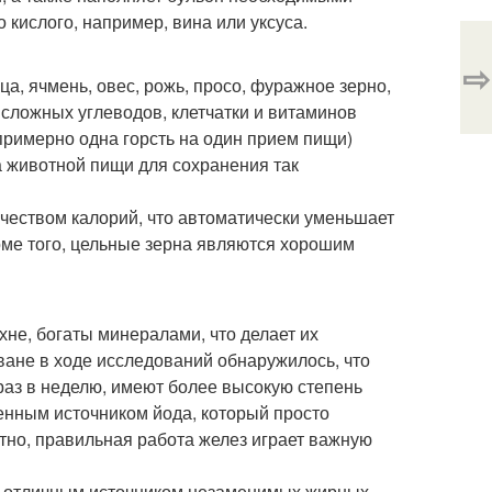
 кислого, например, вина или уксуса.
⇨
ца, ячмень, овес, рожь, просо, фуражное зерно,
 сложных углеводов, клетчатки и витаминов
(примерно одна горсть на один прием пищи)
а животной пищи для сохранения так
чеством калорий, что автоматически уменьшает
оме того, цельные зерна являются хорошим
хне, богаты минералами, что делает их
ане в ходе исследований обнаружилось, что
раз в неделю, имеют более высокую степень
ценным источником йода, который просто
тно, правильная работа желез играет важную
ко отличным источником незаменимых жирных