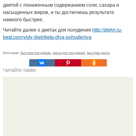
диетой с пониженным содержанием соли, сахара и
насыщенных жиров, и ты достигнешь результата
намного быстрее.
Читайте далее о диетах для похудения
http://dietyi.ru-
best.com/vidy-diet/dieta-dlya-pohudeniya
Категории:
быстрое похудение
,
диета для похудения
,
быстрая диета
Читайте также
Маска Клеопатры? Для приготовления этой
омолаживающей маски.