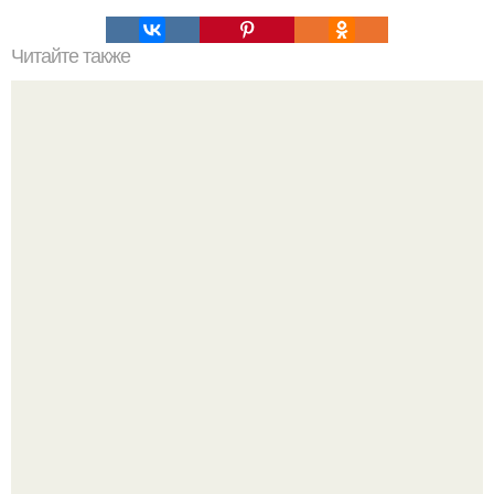
Читайте также
Каланхоэ для похудения. Пять народных рецептов с
каланхоэ.