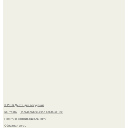
Это Моника - ей 26.
Мощный обереговый заговор против напастей.
© 2026 Диета для похудения
Контакты
Пользовательское соглашение
Политика конфидециальности
Обратная связь