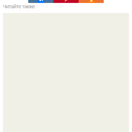
Читайте также
Кабачковая запеканка с творогом.
Неделькин - с. Встречи и груши.