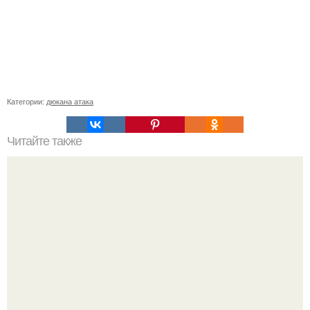
Категории:
дюкана атака
Читайте также
Белковые коктейли для толчка веса, если у вас плато.