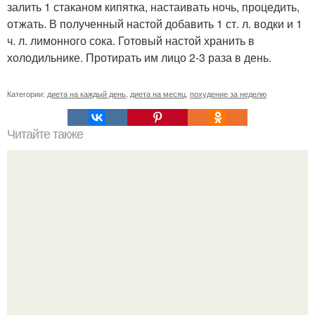
залить 1 стаканом кипятка, настаивать ночь, процедить,
отжать. В полученный настой добавить 1 ст. л. водки и 1
ч. л. лимонного сока. Готовый настой хранить в
холодильнике. Протирать им лицо 2-3 раза в день.
Категории:
диета на каждый день
,
диета на месяц
,
похудение за неделю
Читайте также
Котлеты по-Дюкану атака. 4 лучших рецепта котлет по-
Дюкану!