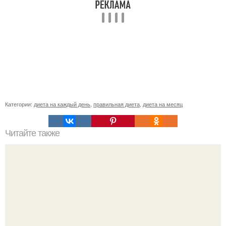
Категории:
диета на каждый день
,
правильная диета
,
диета на месяц
Читайте также
Список продуктов на одного человека. Список продуктов