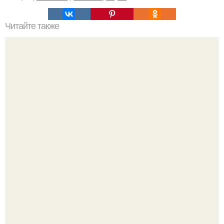
Читайте также
Сначала Ален дюкасс научил Пьера, а потом Пьер
дюкан передал этот рецепт худеющим.