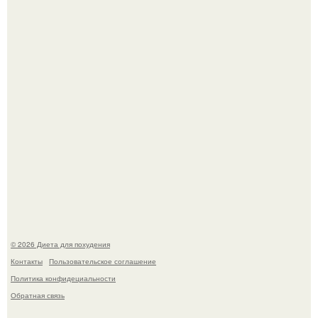
жилище стало пристанищем для стаи голубей.
Виктория галустян, бывшая жена юмориста Михаила
галустяна, рассказала о неожиданных последствиях
развода.
© 2026 Диета для похудения
Контакты
Пользовательское соглашение
Политика конфидециальности
Обратная связь