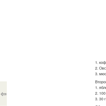
1. коф
2. Овс
3. мюс
Второ
1. ябл
⇦
2. 10
3. 30