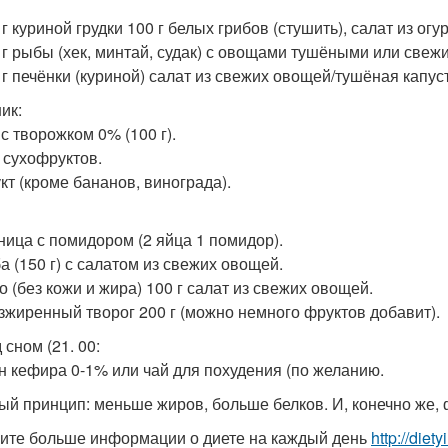
 г куриной грудки 100 г белых грибов (стушить), салат из огу
0 г рыбы (хек, минтай, судак) с овощами тушёными или свежи
0 г печёнки (куриной) салат из свежих овощей/тушёная капус
ик:
 с творожком 0% (100 г).
г сухофруктов.
укт (кроме бананов, винограда).
чница с помидором (2 яйца 1 помидор).
а (150 г) с салатом из свежих овощей.
о (без кожи и жира) 100 г салат из свежих овощей.
езжиренный творог 200 г (можно немного фруктов добавит).
 сном (21. 00:
н кефира 0-1% или чай для похудения (по желанию.
ый принцип: меньше жиров, больше белков. И, конечно же,
ите больше информации о диете на каждый день
http://diet