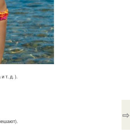
 т. д. ).
⇨
мешают).