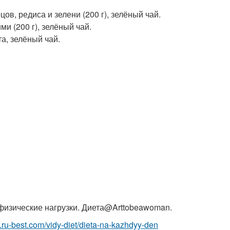
рцов, редиса и зелени (200 г), зелёный чай.
ми (200 г), зелёный чай.
та, зелёный чай.
 физические нагрузки. Диета@Arttobeawoman.
yi.ru-best.com/vidy-diet/dieta-na-kazhdyy-den