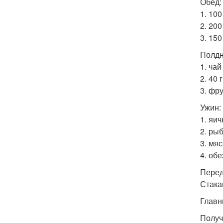
Обед:
1. 100
2. 20
3. 15
Полдн
1. чай
2. 40 
3. фр
Ужин:
1. яи
2. рыб
3. мяс
4. об
Перед
Стака
Главн
Получ