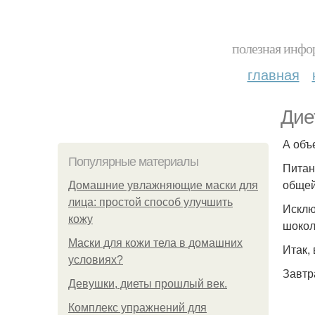
полезная инфор
главная
Дие
А объ
Популярные материалы
Питан
общей
Домашние увлажняющие маски для
лица: простой способ улучшить
Исклю
кожу
шокол
Маски для кожи тела в домашних
Итак,
условиях?
Завтр
Девушки, диеты прошлый век.
Комплекс упражнений для