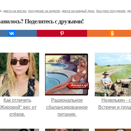
и:
диета на месяц
,
похудение за неделю
,
диета на каждый день
,
быстрое похудение
,
ди
авилось? Поделитесь с друзьями!
Как отличить
Рациональное
Неделькин - с
"Жировой" вес от
сбалансированное
Встречи и груш
отёков.
питание.