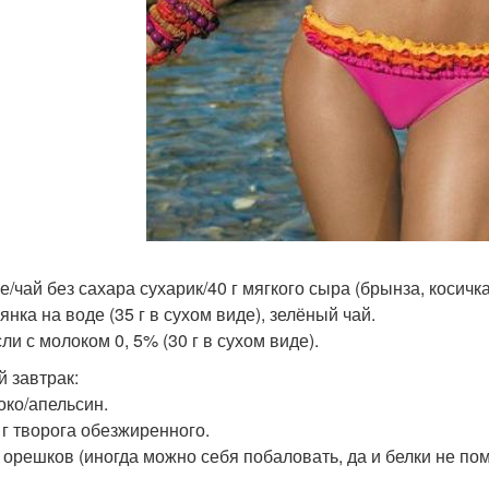
е/чай без сахара сухарик/40 г мягкого сыра (брынза, косичка и
янка на воде (35 г в сухом виде), зелёный чай.
ли с молоком 0, 5% (30 г в сухом виде).
й завтрак:
око/апельсин.
0 г творога обезжиренного.
 г орешков (иногда можно себя побаловать, да и белки не по