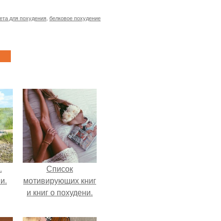
ета для похудения
,
белковое похудение
.
Список
и.
мотивирующих книг
и книг о похудени.