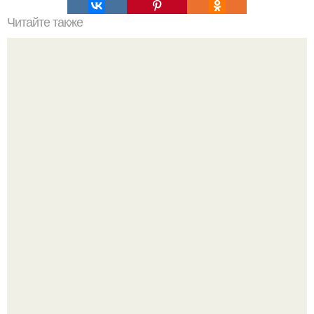
Читайте также
Список продуктов на одного человека. Список продуктов
на неделю (две) на 1 человека.
Когда я была ребенком, я думала, что со мной что-то не