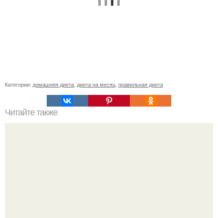
Категории:
домашняя диета
,
диета на месяц
,
правильная диета
Читайте также
Правила домашнего ухода за лицом. Этапы ухода за
кожей