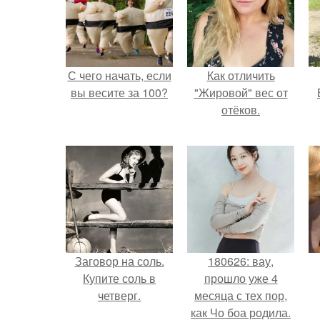
С чего начать, если
Как отличить
вы весите за 100?
"Жировой" вес от
отёков.
Заговор на соль.
180626: вау,
Купите соль в
прошло уже 4
четверг.
месяца с тех пор,
как Чо боа родила.