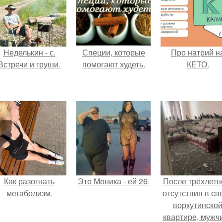
Неделькин - с.
Специи, которые
Про натрий н
Встречи и груши.
помогают худеть.
КЕТО.
Как разогнать
Это Моника - ей 26.
После трёхлетн
метаболизм.
отсутствия в св
воркутинско
квартире, мужч