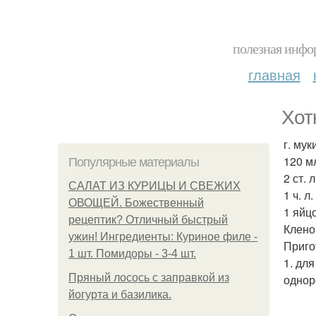
полезная инфор
главная
Хот
г. муки
120 м
Популярные материалы
2 ст. 
САЛАТ ИЗ КУРИЦЫ И СВЕЖИХ
1 ч. л
ОВОЩЕЙ. Божественный
1 яйцо
рецептик? Отличный быстрый
Клено
ужин! Ингредиенты: Куриное филе -
Приго
1 шт. Помидоры - 3-4 шт.
1. дл
Пряный лосось с заправкой из
однор
йогурта и базилика.