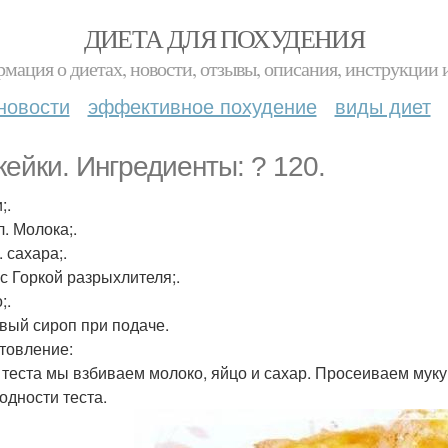
ДИЕТА ДЛЯ ПОХУДЕНИЯ
мация о диетах, новости, отзывы, описания, инструкции 
новости
эффективное похудение
виды диет
кейки. Ингредиенты: ? 120.
;.
л. Молока;.
л. сахара;.
. с Горкой разрыхлителя;.
;.
вый сироп при подаче.
товление:
я теста мы взбиваем молоко, яйцо и сахар. Просеиваем му
одности теста.