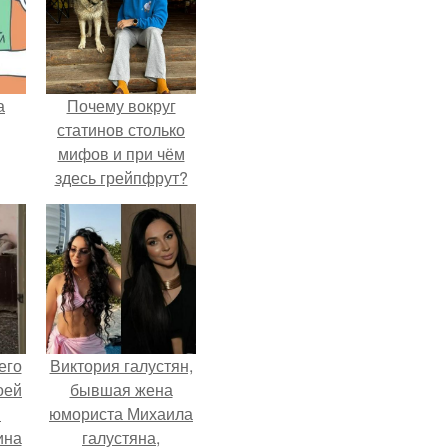
а
Почему вокруг
статинов столько
мифов и при чём
здесь грейпфрут?
его
Виктория галустян,
оей
бывшая жена
й
юмориста Михаила
ина
галустяна,