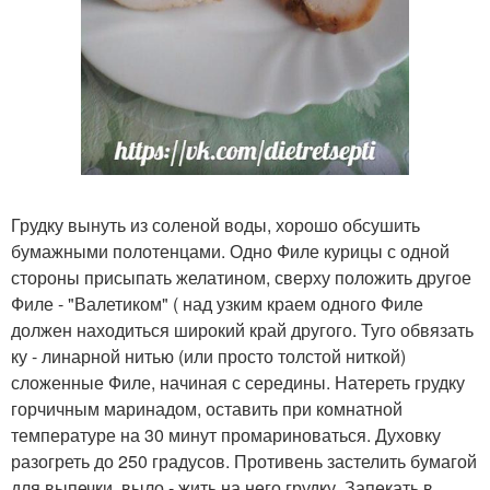
Грудку вынуть из соленой воды, хорошо обсушить
бумажными полотенцами. Одно Филе курицы с одной
стороны присыпать желатином, сверху положить другое
Филе - "Валетиком" ( над узким краем одного Филе
должен находиться широкий край другого. Туго обвязать
ку - линарной нитью (или просто толстой ниткой)
сложенные Филе, начиная с середины. Натереть грудку
горчичным маринадом, оставить при комнатной
температуре на 30 минут промариноваться. Духовку
разогреть до 250 градусов. Противень застелить бумагой
для выпечки, выло - жить на него грудку. Запекать в